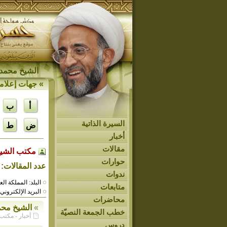
الشيخ محمد 
»
جهات إعلام
أ
ب
السيرة الذاتية
ض
ط
أخبار
مقالات
مكتب الشي
حوارات
عدد المقالات: 3568
ندوات
البلد: المملكة ال
متابعات
البريد الإلكتروني
محاضرات
»
الشيخ محم
خطب الجمعة النصيّة
أخبار - مكتب الش
دروس