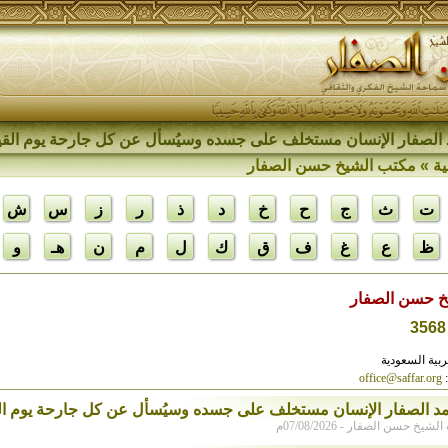
الصفار الإنسان مستخلف على جسده وسيُسأل عن كل جارحة يوم القي
ية
» مكتب الشيخ حسن الصفار
ت
ث
ج
ح
خ
د
ذ
ر
ز
س
ش
ظ
ع
غ
ف
ق
ك
ل
م
ن
هـ
و
خ حسن الصفار
عربية السعودية
:
office@saffar.org
د الصفار الإنسان مستخلف على جسده وسيُسأل عن كل جارحة يوم ال
يخ حسن الصفار - 07/08/2026م