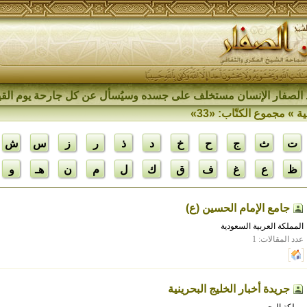
الصفار الإنسان مستخلف على جسده وسيُسأل عن كل جارحة يوم القي
ية
» مجموع الكتّاب: «33»
ت
ث
ج
ح
خ
د
ذ
ر
ز
س
ش
ظ
ع
غ
ف
ق
ك
ل
م
ن
هـ
و
جامع الإمام الحسين (ع)
المملكة العربية السعودية
عدد المقالات: 1
جريدة أخبار الخليج البحرينية