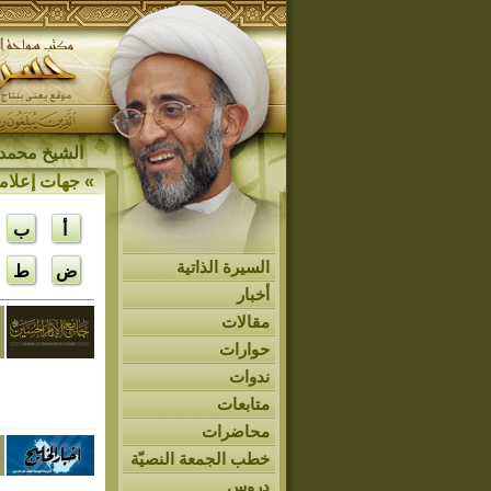
الشيخ محمد 
»
جهات إعلام
أ
ب
السيرة الذاتية
ض
ط
أخبار
مقالات
حوارات
ندوات
متابعات
محاضرات
خطب الجمعة النصيّة
دروس