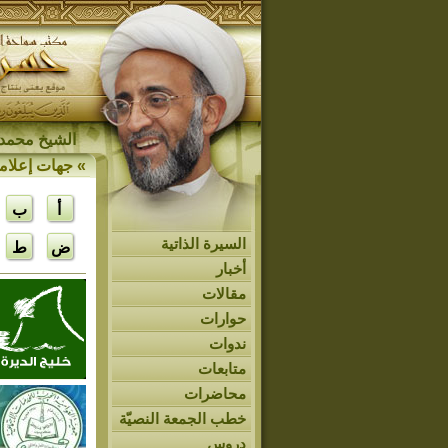
الشيخ محمد 
»
جهات إعلام
أ
ب
السيرة الذاتية
ض
ط
أخبار
مقالات
حوارات
ندوات
متابعات
محاضرات
خطب الجمعة النصيّة
دروس