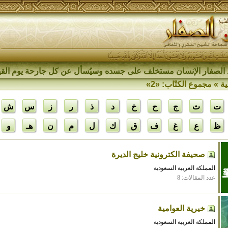
الصفار الإنسان مستخلف على جسده وسيُسأل عن كل جارحة يوم القي
ية
» مجموع الكتّاب: «2»
ت
ث
ج
ح
خ
د
ذ
ر
ز
س
ش
ظ
ع
غ
ف
ق
ك
ل
م
ن
هـ
و
صحيفة الكترونية خليج الديرة
المملكة العربية السعودية
عدد المقالات: 8
خيرية العوامية
المملكة العربية السعودية