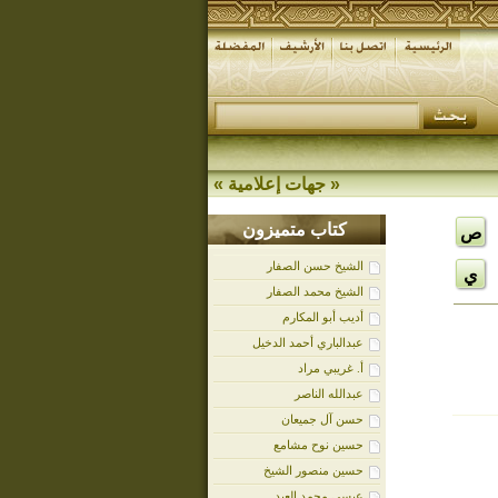
«
جهات إعلامية
»
كتاب متميزون
ص
الشيخ حسن الصفار
ي
الشيخ محمد الصفار
أديب أبو المكارم
عبدالباري أحمد الدخيل
أ. غريبي مراد
عبدالله الناصر
حسن آل جميعان
حسين نوح مشامع
حسين منصور الشيخ
عيسى محمد العيد