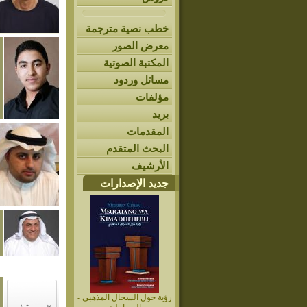
خطب نصية مترجمة
معرض الصور
المكتبة الصوتية
مسائل وردود
مؤلفات
بريد
المقدمات
البحث المتقدم
الأرشيف
جديد الإصدارات
رؤية حول السجال المذھبي -