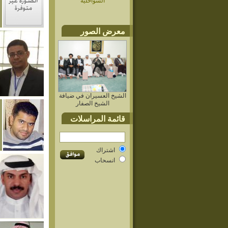
السواحلية
معرض الصور
الشيخ العسيران في ضيافة
الشيخ الصفار
قائمة المراسلات
اشتراك
انسحاب