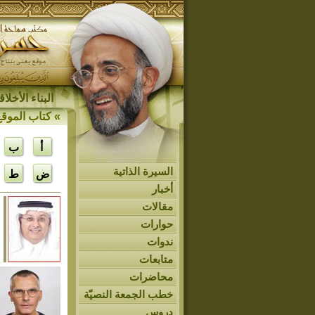
البناء الأخل
»
كتاب الموقع
أ
ب
السيرة الذاتية
ض
ط
أخبار
مقالات
حوارات
ندوات
متابعات
محاضرات
خطب الجمعة النصيّة
دروس