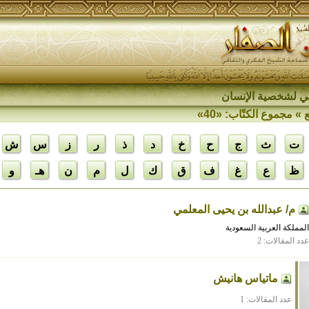
اقي لشخصية الإنسان
» مجموع الكتّاب: «40»
ت
ث
ج
ح
خ
د
ذ
ر
ز
س
ش
ظ
ع
غ
ف
ق
ك
ل
م
ن
هـ
و
م/ عبدالله بن يحيى المعلمي
المملكة العربية السعودية
عدد المقالات: 2
ماتياس هانيش
عدد المقالات: 1