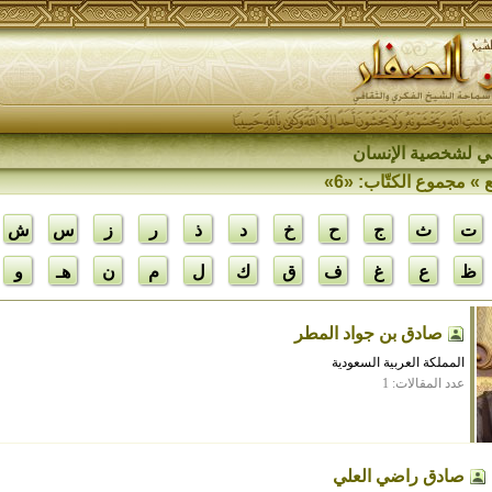
اقي لشخصية الإنسان
» مجموع الكتّاب: «6»
ت
ث
ج
ح
خ
د
ذ
ر
ز
س
ش
ظ
ع
غ
ف
ق
ك
ل
م
ن
هـ
و
صادق بن جواد المطر
المملكة العربية السعودية
عدد المقالات: 1
صادق راضي العلي