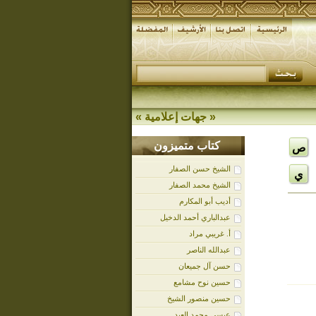
«
جهات إعلامية
»
كتاب متميزون
ص
الشيخ حسن الصفار
ي
الشيخ محمد الصفار
أديب أبو المكارم
عبدالباري أحمد الدخيل
أ. غريبي مراد
عبدالله الناصر
حسن آل جميعان
حسين نوح مشامع
حسين منصور الشيخ
عيسى محمد العيد