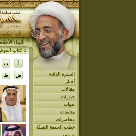
البناء الأخل
»
كتاب الموقع
أ
ب
السيرة الذاتية
ض
ط
أخبار
مقالات
حوارات
ندوات
متابعات
محاضرات
خطب الجمعة النصيّة
دروس