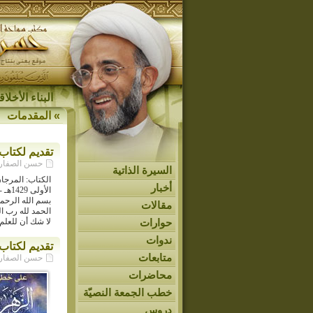
البناء الأخل
»
المقدمات
تقديم لكتاب
حسن الصفار - م
السيرة الذاتية
الكتاب: المرجا
أخبار
الأولى 1429هـ -بيروت
بسم الله الرحم
مقالات
الحمد لله رب ال
حوارات
لا شك أن للعلم
ندوات
تقديم لكتاب
متابعات
حسن الصفار - م
محاضرات
خطب الجمعة النصيّة
دروس