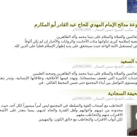
ة مدائح الإمام المهدي للحاج عبد القادر أبو المكارم
كتب الشيخ حسن الصفار - 30/06/2009م
عالمين والصلاة والسلام على نبينا محمد وآله الطاهرين
ضية إسلامية كبرى تناولتها مئات الأحاديث والروايات والأخبار إن لم تكن ألوفاً.
 لمستقبل الأمة الواعد حيث سيتحقق على يديه إظهار الإسلام فعلياً على الدين كله.
 السعيد
كتب الشيخ حسن الصفار - 29/06/2009م
عالمين والصلاة والسلام على نبينا محمد وآله الطاهرين وصحبه الطيبين
يات الكبيرة التي تعصف بمجتمعاتنا، وتهدد قيمها الأخلاقية، وعلاقاتها الإنسانية، وتنذر بت
مستوى التواصل بين أبناء المجتمع حتى ضمن المحيط العائلي.. في
حيفة السجادية
كتب الشيخ حسن الصفار - 24/06/2009م
التخاطب مع أصحاب القوة والسلطة في المجتمع ليس أمراً ميسوراً لكل أحد، حيث 
محدودة من ذويهم وأعوانهم وأهل القدرة والجاه لديهم، بينما يتعذر على الأشخ
الاقتراب منهم والتخاطب معهم.
لكن أبواب الاقتراب والتخاطب مع خالق الكون، والمهيمن