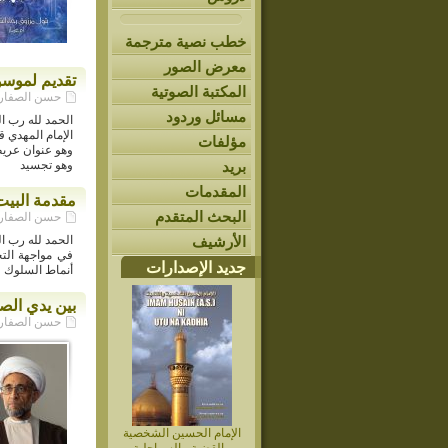
خطب نصية مترجمة
معرض الصور
تقديم لموسوع
المكتبة الصوتية
حسن الصفار - م
مسائل وردود
الحمد لله رب ال
الإمام المهدي ق
مؤلفات
وهو عنوان عريض
بريد
وهو تجسيد
المقدمات
مقدمة البيت
البحث المتقدم
حسن الصفار - م
الأرشيف
الحمد لله رب ال
في مواجهة التحد
جديد الإصدارات
أنماط السلوك و
بين يدي الص
حسن الصفار - م
الإمام الحسين الشخصية