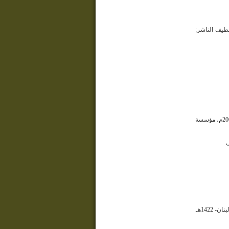
قطيف الناشر:
الكتاب: عقيل المسكين الكاتب: من ألحان الزهور الناشر: الطبعة الأولى 1424هـ ـ 2003م، مؤسسة
ي
1422هـ