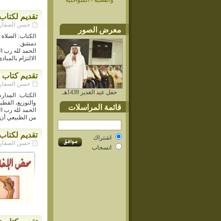
والقضية - السواحلية
تقديم لكتاب
حسن الصفار - م
معرض الصور
دمشق
الحمد لله رب ال
الالتزام بالمبا
تقديم كتاب 
حسن الصفار - م
حفل عيد الغدير 1439هـ
والتوزيع، القطي
قائمة المراسلات
الحمد لله رب ال
من الطبيعي أن 
تقديم لكتا
اشتراك
حسن الصفار - م
انسحاب