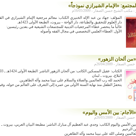
مجتمع: «الإمام الشيرازي نموذجاًً»
كتب الشيخ حسن الصفار - 16/05/2009م
المؤلف: جهاد بن عبد الإله الخنيزي الكتاب: معالم مرجعية الإمام الشيرازي في ال
دار العلوم للتحقيق والطباعة، دار الواحة – بيروت، الطبعة الأولى 1423هـ
غالباً ما ينحصر عطاء المرجعيات الدينية للمجتمعات الشيعية في بعدين رئيسين:
الأول: العطاء العلمي التخصصي في مجال الفقه وأصوله
«من ألحان الزهور»
لصفار - 26/04/2009م
البلاغ، بيروت ـ لبنان
الحمد لله رب العالمين والصلاة والسلام على نبينا محمد وآله الطاهرين.
يتحفزّ الطفل منذ نهاية السنة الأولى من عمره إلى التعرف على العالم من حوله، وف
الآجام: بين الأمس واليوم»
لصفار - 26/03/2009م
بين الأمس واليوم الكاتب: وجدي عبد العظيم آل مبارك الناشر: مطبعة البيان العربي، بيروت ـ لبنان- 
ن الرحيم
عالمين وصلى الله على نبينا محمد وآله الطاهرين