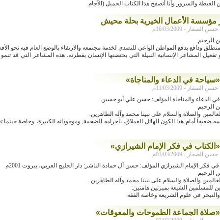
الغبطة والسرور وأنا أتصفح هذا الكتاب الجميل (الآجام
ر مؤسسة الأعمال الخيرية بحلة محيش
لصفار - 16/03/2009م
من الرحيم
نطلق ودافع يدفع المواطن الواعي للتصدي لخدمة مجتمعه والارتقاء بالوضع العام فيه نحو الأف
و تفعيل المشاعر الإنسانية النبيلة التي يحتضنها الإنسان بفطرته، هذه المشاعر التي قد تنمو 
«سياحة في الدعاء والمناجاة»
لصفار - 11/03/2009م
في الدعاء والمناجاة المؤلف: حسن علي أبو حسين
من الرحيم
العالمين والصلاة والسلام على نبينا محمد وآله الطاهرين.
ه ضعيفاً أمام هذا الكون الهائل العملاق، بأجرامه الضخمة, وموجوداته الكبيرة، وخاصة حينما
«الكتاب في فكر الإمام الشيرازي»
لصفار - 03/03/2009م
في فكر الإمام الشيرازي المؤلف: حسن آل حمادة الناشر: دار الخليج العربي، بيروت 2001م
من الرحيم
العالمين والصلاة والسلام على نبينا محمد وآله الطاهرين.
ين للمسلمين الشيعة بميزتين هامتين:
 والتبحر في علوم الشريعة وخاصة الفقه
«صلاة الجماعة الطموحات والمعوقات»