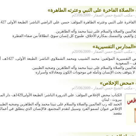
 «الصلاة الفاخرة على النبي وعترته الطاهرة»
كتب الشيخ حسن الصفار - 23/06/2009م
عالمين والصلاة والسلام على نبينا محمد وآله الطاهرين.
دئ والقيم، والتمسك بمكارم الأخلاق، طموح كل إنسان سويّ، انطلاقاً من صفاء الفطرة
«المدارس التفسيرية»
كتب الشيخ حسن الصفار - 20/06/2009م
الكتاب: المدارس التفسيرية 
ف – السعودية
عالمين والصلاة والسلام على نبينا محمد وآله الطاهرين وصحبه الطيبين.
لا يتوقف بحث الإنسان وتأمله في موجودات الكون ومعادلاته وأسراره
ب «محض الإخلاص»
كتب الشيخ حسن الصفار - 15/06/2009م
الكتاب: محض الإخلاص المؤلف: علي الدرورة
بيروت - لبنان
الحمد لله رب العالمين والصلاة والسلام على نبينا محمد وآله الطاهرين وصحبه الطيب
الإخلاص عنوان لسمو الفرد وسبيل لتقدم المجتمع، فالإنسان الذي ينطلق في أعمال
مقصد