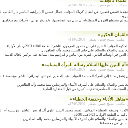
 «دماء لا تجف»
كتب الشيخ حسن الصفار - 13/06/2009م
ا تجف؛ قصص قصيرة عن أبطال كربلاء المؤلف: جمال حسين آل إبراهيم الناشر: دار الكاتب ال
دة لم تستطع القرون المتطاولة أن تنال من غضاضتها، ولم يؤثر توالي الأحداث مع ضخامتها 
«لقمان الحكيم»
كتب الشيخ حسن الصفار - 11/06/2009م
يم المؤلف: الشيخ علي بن منصور المرهون الناشر: الطبعة الثالثة 2003م، دار الأولياء
عالمين والصلاة والسلام على خاتم النبيين محمد وآله الطاهرين.
ل الدين في أوساط الناس، فقربه من الناس واقترابهم منه، يساعد على تركيز الحالة الدينية
أم البنين عليها السلام رسالة للمرأة المسلمة»
كتب الشيخ حسن الصفار - 18/05/2009م
ين (عه) رسالة إلى المرأة المسلمة المؤلف: عبد العظيم المهتدي البحراني الناشر: مؤسسة عاش
عالمين والصلاة والسلام على أشرف الأنبياء والمرسلين نبينا محمد وآله الطاهرين
في المجتمعات المعاصرة تحديات كبيرة من قبل الحضارة المادية
مناهل الأدباء وحديقة الخطباء»
كتب الشيخ حسن الصفار - 17/05/2009م
الأدباء وحديقة الخطباء المؤلف: السيد محمد السيد علوي آل إدريس الناشر: مؤسسة أم ال
، الطبعة الأولى، 1423هـ ـ 2003م
عالمين والصلاة والسلام على أشرف الأنبياء والمرسلين محمد وآله الطاهرين.
سيني في مجتمعاتنا