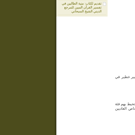
تقديم لكتاب: منية الطالبين في
تفسير القرآن المبين للمرجع
الديني الشيخ السبحاني
غيير خطير في
تحيط بهم فئة
اص العاديين