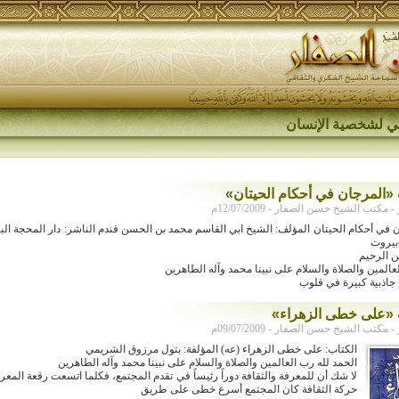
اقي لشخصية الإنسان
 «المرجان في أحكام الحيتان»
كتب الشيخ حسن الصفار - 12/07/2009م
ن في أحكام الحيتان المؤلف: الشيخ ابي القاسم محمد بن الحسن فندم الناشر: دار المحجة الب
ن الرحيم
عالمين والصلاة والسلام على نبينا محمد وآله الطاهرين
 جاذبية كبيرة في قلوب
 «على خطى الزهراء»
كتب الشيخ حسن الصفار - 09/07/2009م
الكتاب: على خطى الزهراء (عه) المؤلفة: بتول مرزوق الشريمي
الحمد لله رب العالمين والصلاة والسلام على نبينا محمد وآله الطاهرين
لا شك أن للمعرفة والثقافة دوراً رئيساً في تقدم المجتمع، فكلما اتسعت رقعة المع
حركة الثقافة كان المجتمع أسرع خطى على طريق