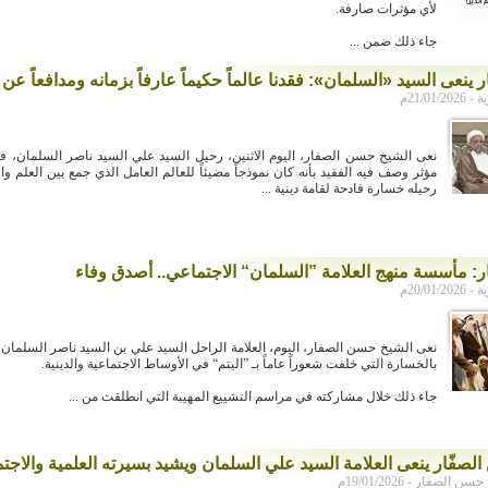
لأي مؤثرات صارفة.
جاء ذلك ضمن ...
 ينعى السيد «السلمان»: فقدنا عالماً حكيماً عارفاً بزمانه ومدافعاً عن
21/01م
نعى الشيخ حسن الصفار، اليوم الاثنين، رحيل السيد علي السيد ناصر السلمان، في
مؤثر وصف فيه الفقيد بأنه كان نموذجاً مضيئاً للعالم العامل الذي جمع بين العلم وال
رحيله خسارة فادحة لقامة دينية ...
ر: مأسسة منهج العلامة ”السلمان“ الاجتماعي.. أصدق وفاء
20/01م
نعى الشيخ حسن الصفار، اليوم، العلامة الراحل السيد علي بن السيد ناصر السلمان، 
بالخسارة التي خلفت شعوراً عاماً بـ ”اليتم“ في الأوساط الاجتماعية والدينية.
جاء ذلك خلال مشاركته في مراسم التشييع المهيبة التي انطلقت من ...
صفّار ينعى العلامة السيد علي السلمان ويشيد بسيرته العلمية والاجتم
لصفار - 19/01/2026م