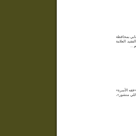
قابي بمحافظة
يناير 2026م تكريماً لروح الفقيد العلامة
...
درت الطبعة الأولى (2026م) من كتاب «فقه الأسرة»
ائلي منشور»،