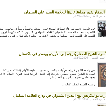
صفار يقيم مجلسًا تأبينيًا للعلامة السيد علي السلمان
لصفار - 02/02/2026م
في جلسته الأسبوعية أقام سماحة الشيخ حسن الصفار مجلساً تأبينياً في مجلس الم
القطيف، مساء الجمعة 11 شعبان 1447هـ الموافق 30 
السيد علي السيد ناصر السلمان، بحضور لافت من العلماء والوجهاء والأهالي يتقدمهم 
أسرة للشيخ الصفار يُترجم إلى الأوردو ويصدر في باكستان
لصفار - 02/02/2026م
عن جامعة الكوثر في إسلام آباد – باكستان، ص
لسماحة الشيخ حسن الصفّار، مترجمًا إلى اللغة الأوردية تحت عنوان «اسلام کا ع
بجهد علمي أنجزه الدكتور ذو الفقار علي.
ويفتتح الشيخ الصفّار كتابه ...
ر يدعو لتكريس نهج التدين الشمولي في وداع العلامة السلمان
لصفار - 01/02/2026م