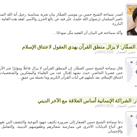
أصدر سماحة الشيخ حسن بن موسى الصفّار بيان تعزية بمناسبة رحيل آية الله الس
ناصر السلمان (رضوان الله عليه)، عبّر فيه عن بالغ الحزن والأسى لفقد هذه القامة ال
البارزة.
وأكد سماحته في البيان أن الفقيد مثّل نموذجًا ...
صفّار: لا يزال منطق القرآن يهدي العقول لاعتناق الإسلام
لصفار - 16/01/2026م
قال سماحة الشيخ حسن الصفّار: إن المنطق القرآني لا يزال فاعلًا ومؤثرًا عبر الأز
حتى عصرنا الحاضر، حيث نشهد إقبال عدد من العلماء والمفكرين والشخصيات 
اعتناق الإسلام، بعد تأملهم في آيات القرآن الكريم وما تحمله من عمقٍ ...
: الشراكة الإنسانية أساس العلاقة مع الآخر الديني
لصفار - 09/01/2026م
دعا سماحة الشيخ حسن الصفار إلى ضرورة تكثيف جهود التوعية والتثقيف التي تقو
حق أتباع الديانات الأخرى في ممارسة شعائرهم وطقوسهم الدينية، والتعامل 
والإحسان.