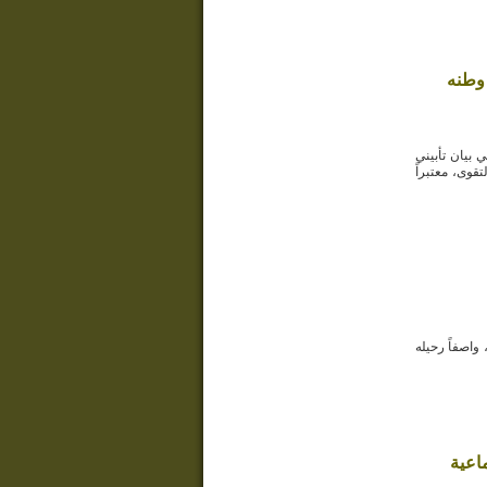
 وطنه
 بيان تأبيني
تقوى، معتبراً
واصفاً رحيله
اعية