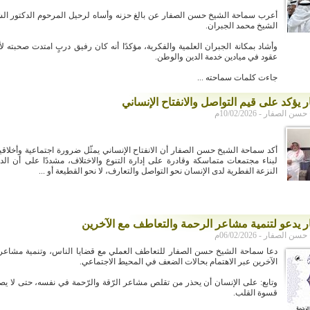
أعرب سماحة الشيخ حسن الصفار عن بالغ حزنه وأساه لرحيل المرحوم الدكتور ال
الشيخ محمد الجبران.
وأشاد بمكانة الجبران العلمية والفكرية، مؤكدًا أنه كان رفيق دربٍ امتدت صحبته لأ
عقود في ميادين خدمة الدين والوطن.
جاءت كلمات سماحته ...
 يؤكد على قيم التواصل والانفتاح الإنساني
لصفار - 10/02/2026م
أكد سماحة الشيخ حسن الصفار أن الانفتاح الإنساني يمثّل ضرورة اجتماعية وأخلاقية
لبناء مجتمعات متماسكة وقادرة على إدارة التنوع والاختلاف، مشددًا على أن الدي
النزعة الفطرية لدى الإنسان نحو التواصل والتعارف، لا نحو القطيعة أو ...
ر يدعو لتنمية مشاعر الرحمة والتعاطف مع الآخرين
لصفار - 06/02/2026م
دعا سماحة الشيخ حسن الصفار للتعاطف العملي مع قضايا الناس، وتنمية مشاعر
الآخرين عبر الاهتمام بحالات الضعف في المحيط الاجتماعي.
وتابع: على الإنسان أن يحذر من تقلص مشاعر الرّقة والرّحمة في نفسه، حتى لا ي
قسوة القلب.