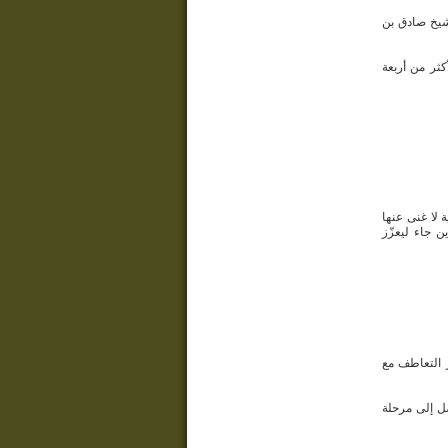
شيخ صادق بن
كثر من أربعة
 لا غنى عنها
ن جاء ليعزّز
 التعاطف مع
صل إلى مرحلة