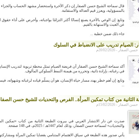
قال سماحة الشيخ حسن الصفار إن ذكر الآخرة واستحضار مشهد الحساب والجزاء ي
بالمسؤولية، ويعزز قيم العدالة والاستقامة.
وتابع: إن الوعي بالآخرة يصنع إنسانًا أكثر التزامًا بواجباته، وأحرص على أداء حقوق ا
عن العبث والاستهانة بالقيم.
جاء ذلك ضمن خطبة ...
ر: الصيام تدريب على الانضباط في السلوك
لصفار - 20/02/2026م
أكد سماحة الشيخ حسن الصفار أن فريضة الصيام تمثل محطة تربوية لتدريب الإنسا
في رغباته، بإرادة ذاتية، وتحرره من هيمنة النمط السلوكي المألوف.
وتابع: إن أهم خطر يهدد مسار حياة الإنسان، هو أن يسلّم قياده لرغباته وشهواته، في
...
 الثانية من كتاب تمكين المرأة.. الفرص والتحديات للشيخ حسن الصفار
لصفار - 15/02/2026م
صدرت عن دار الانتشار العربي في بيروت الطبعة الثانية من كتاب «تمكين الم
والتحديات» لسماحة حسن الصفار، وذلك لعام 1447هـ / 2025م، في 148 صفحة.
يأتي صدور هذه الطبعة في سياق الاهتمام المتنامي بقضايا تمكين المرأة ومشاركتها