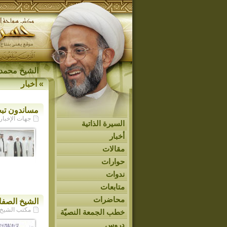
الشيخ محمد 
»
أخبار
مساندون تبح
جهات الإخبارية - /2026
السيرة الذاتية
أخبار
مقالات
حوارات
ندوات
متابعات
محاضرات
الشيخ الصفا
مكتب الشيخ حسن ا
خطب الجمعة النصيّة
دروس