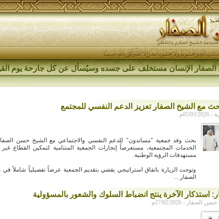
الصفار الإنسان مستخلف على جسده وسيُسأل عن كل جارحة يوم القي
ث مع الشيخ الصفار تعزيز الدعم النفسي للمجتمع
05/03م
بحث وفد جمعية "مساندون" للدعم النفسي والاجتماعي مع الشيخ حسن الصفار
الخدمات المجتمعية، مستعرضاً إنجازات الجمعية المتنامية لتمكين القطاع غير
مستهدفات الرؤية الوطنية.
وتوجت الزيارة باتفاق استراتيجي يقضي بتقديم الجمعية عرضاً تفصيلياً شاملاً ف
الصفار ...
ر: استذكار الآخرة ينتج انضباط السلوك والشعور بالمسؤولية
لصفار - 27/02/2026م