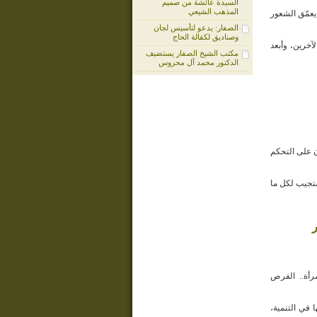
السيدة عائشة من صميم
المذهب الشيعي
عمّق الشعور
الصفار: يدعو لتأسيس لجان
وصناديق لكفالة الحاج
لآخرين، وأبعد
مكتب الشيخ الصفار يستضيف
الدكتور محمد آل محروس
ن على التحكم
ستجيب لكل ما
رأة.. الفرص
 في التنمية،