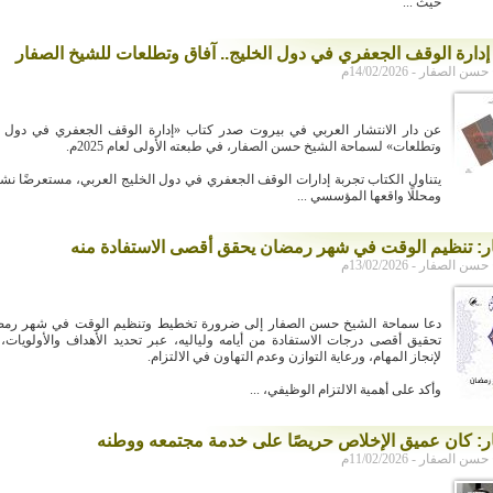
حيث ...
دارة الوقف الجعفري في دول الخليج.. آفاق وتطلعات للشيخ الصفار
لصفار - 14/02/2026م
عن دار الانتشار العربي في بيروت صدر كتاب «إدارة الوقف الجعفري في دول ال
وتطلعات» لسماحة الشيخ حسن الصفار، في طبعته الأولى لعام 2025م.
يتناول الكتاب تجربة إدارات الوقف الجعفري في دول الخليج العربي، مستعرضًا نشأ
ومحللًا واقعها المؤسسي ...
ر: تنظيم الوقت في شهر رمضان يحقق أقصى الاستفادة منه
لصفار - 13/02/2026م
دعا سماحة الشيخ حسن الصفار إلى ضرورة تخطيط وتنظيم الوقت في شهر رمض
تحقيق أقصى درجات الاستفادة من أيامه ولياليه، عبر تحديد الأهداف والأولويا
لإنجاز المهام، ورعاية التوازن وعدم التهاون في الالتزام.
وأكد على أهمية الالتزام الوظيفي، ...
ر: كان عميق الإخلاص حريصًا على خدمة مجتمعه ووطنه
لصفار - 11/02/2026م