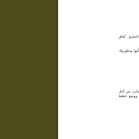
خليج.. آفاق
تها وتطورها،
ان، من أجل
ت، ووضع خطط