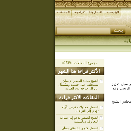
امة
مجموع المقالات: «2739»
الأكثر قراءة هذا الشهر
الشيخ محمد الصفار الإنسان
 سبل تعزيز
مستخلف على جسده وسيُسأل
 الربحي وفق
عن كل جارحة يوم القيامة
المقالات الأكثر قراءة
ي مجلس الشيخ
الصفار: محاولات فرض الآراء
تؤدي إلى النزاعات
الشيخ الصفار يدعو إلى صناعة
المعروف ومأسسته
الصفار: فتوى الخامنئي بشأن