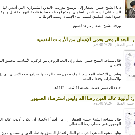
دعا الشيخ حسن الصفار إلى ترسيخ مدرسة «التدين الشمولي» التي أسس لها الر
السيد علي السيد ناصر السلمان، معتبراً رحيله خسارة فادحة لنهج الاعتدال والوع
حدود الفقه التقليدي ليشمل بناء الإنسان وتنمية الأوطان.
ووجه الشيخ الصفار عزاءه لعموم ...
ر: البعد الروحي يحمي الإنسان من الأزمات النفسية
لصفار - 30/01/2026م
قال سماحة الشيخ حسن الصفّار: إن البعد الروحي هو الركيزة الأساسية لتحقيق الت
الإنسان.
وتابع: إن الاكتفاء بالمكاسب المادية، دون تغذية الروح والوجدان، يدفع الإنسان إلى دو
والاضطراب وفقدان المعنى.
جاء ذلك ضمن خطبة الجمعة 11 شعبان 1447هـ ...
ر: أولوية عالم الدين رضا الله وليس استرضاء الجمهور
لصفار - 23/01/2026م
قال سماحة الشيخ حسن الصفار: إن من أسوأ الأخطار أن تكون أولوية عالم ال
الجمهور على حساب رضا الله تعالى.
وتابع: خشية الله هي التي تدفع العالم لتحمّل المسؤولية تجاه الدين والمجتمع، دون