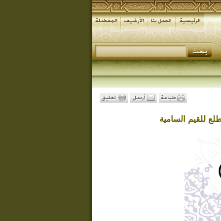
لع للقيم السامية