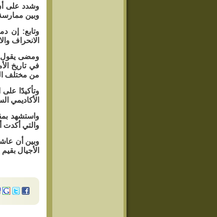
وشدد على أن 
وبين ممارسة
وتابع: إن دم
الانحراف وال
ومضى يقول: 
في تاريخ الأ
من مختلف ال
وتأكيدًا على
الأكاديمي الس
واستشهد بمقا
والتي أكدت أن
وبين أن عاشو
الأجيال بقيم