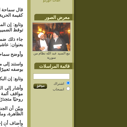
الذات -اوردو
قال سماحة ال
كقيمة الحرية 
معرض الصور
وتابع: إن الم
توقظ الضمير 
بعنوان: عاشور
مع السيد عبد الله نظام من
وأوضح سماحته
سورية
واستند إلى م
قائمة المراسلات
بوصفه تعبيرًا
وتابع: إن ال
اشتراك
وأشار إلى ال
انسحاب
مواقف أئمة 
روحيًا متجذرًا
وبيّن أن الج
الظاهرة، وما 
وأضاف أن إحي