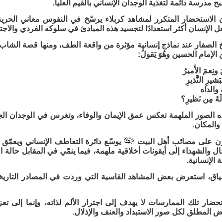
بح مدرسة دائمة لتغذية الوجدان الإنساني بالقيم العليا.
الاستحضار المتكرر لمشاهد كربلاء يرسّخ في النفوس معاني الحرية و
عل الإنسان أكثر استعدادًا لتجسيد هذه المبادئ في سلوكه الفردي والاج
الصفار عند نماذج إنسانية مؤثرة من واقعة الطف، ومنها قصة الشاب ال
الإمام الحسين وهُوَ يَقولُ:
نِعمَ الأَميرُ
َشيرِ النَّذيرِ
الداه
لَهُ مِن نَظيرِ؟
ه الصور الملهمة تعكس عمق الإيمان والوفاء، وتغرس في الوجدان الجمع
والمكان.
زن على مصائب أهل البيت
يوسّع دائرة التعاطف الإنساني ويعمّق 
ال والشهداء إلى أيقونات أخلاقية ملهمة، فيما ينمّي في المقابل حالة
 الإنسانية.
ياق، استعرض بعض المشاهد القاسية التي وردت في المصادر التار
حضار تلك الممارسات لا يهدف إلى اجترار الألم لذاته، وإنما إلى تعز
 المطلق لكل صور الاستبداد والعنف والإذلال.