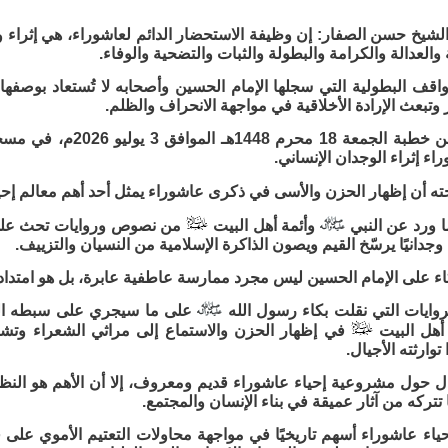
شيخ حسن الصفار: إن وظيفة الاستحضار الدائم لعاشوراء، هي إثراء وجد
والعدالة والكرامة والبطولة والثبات والتضحية والوفاء.
واقف البطولية التي سجلها الإمام الحسين وأصحابه لا تُستعاد بوصفها أ
وتبعث الإرادة الأخلاقية في مواجهة الانحراف والظلم.
جاء ذلك ضمن خطبة الجمعة
اء إثراء الوجدان الإنساني.
 أن إظهار الحزن والأسى في ذكرى عاشوراء يمثل أحد أهم معالم إحياء
ا ورد عن النبي
وأئمة أهل البيت
من نصوص وروايات تحث على ا
 وجدانيًا يرسّخ القيم ويصون الذاكرة الإسلامية من النسيان والتزييف.
بكاء على الإمام الحسين ليس مجرد ممارسة عاطفية عابرة، بل هو امتداد 
روايات التي نقلت بكاء رسول الله
على ما سيجري على سبطه الحس
أهل البيت
في إظهار الحزن والاستماع إلى مراثي الشعراء وتشجي
 توارثته الأجيال.
دل حول مشروعية إحياء عاشوراء قديم ومعروف، إلا أن الأهم هو النظر إ
تتركه من آثار عميقة في بناء الإنسان والمجتمع.
اء عاشوراء أسهم تاريخيًا في مواجهة محاولات التعتيم الأموي على فا