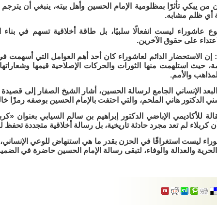
من يبكي تأثرًا بمظلومية الإمام الحسين وأهل بيته، ينبغي أن يترجم ه
 أي ظلم مشابه.
وع عاشوراء ليست انفعالًا سلبيًا، بل طاقة أخلاقية تسهم في بناء 
اعتداء على حقوق الآخرين.
إن الاستحضار الدائم لعاشوراء كان أحد أهم العوامل التي أسهمت ف
مة، حيث استلهمت منها الثورات والحركات الإصلاحية قيمها وشعاراتها
مذاهب والأمم.
 البعد الإنساني الجامع لرسالة الحسين، أشار الشيخ الصفار إلى قصيد
ني الدكتور هاني الملحم، والتي احتفت بالإمام الحسين بوصفه رمزًا خالدً
لة للأكاديمي الإباضي الدكتور إبراهيم بن سالم السيابي بعنوان «كرب
 كربلاء لم تعد مجرد حادثة تاريخية، بل رسالة أخلاقية متجددة تحفظ للأ
راء ليست استغراقًا في الحزن بقدر ما هي استنهاض للوعي الإنساني،
 الحرية والعدالة والوفاء، لتبقى رسالة الإمام الحسين حاضرة في الضمير