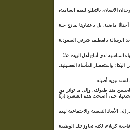
ان الانسان، بالتطلع للقيم السامية،
حداثًا ماضية، بل باعتبارها نماذج حية
 18 محرم 1448هـ الموافق 3 يوليو 2026م، في مسجد الرسالة بالقطيف شرقي السعودية
 المناسبة لدى أتباع أهل البيت
.
لبكاء واستحضار المأساة الحسينية،
لسنة نبوية أصيلة.
ين منذ طفولته، وإلى ما تواتر من
عها، حتى أصبحت هذه الشعيرة إرثًا
لى الأبعاد النفسية والاجتماعية لهذه
جعة كربلاء، لكنه تجاوز تلك الوظيفة