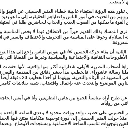
ي لا ينضب.
تبلور هذه الرؤية استغناء غالبية خطباء المنبر الحسيني عن التهيؤ 
روبهم من الحديث في أمور الناس وقضاياهم الحقيقية، إلى ما هو بعيد 
ن القوة ما يمكنها من الصوت العذب والجذاب للحاضرين طلبا في استهلا
رى التمسك بذلك القديم خيراً من الانطلاق فيما لا يخص المناسبة ول
ه السلام)، وخوفا على المناسبة من التحريف والاختطاف والسير في اتج
لمعروفة.
الثانية أن بقاء حركة الحسين
في نفوس الناس راجع إلى هذا النوع 
أطروحات الثقافية والاجتماعية والسياسية وغيرها من القضايا التي يتبن
راها أصحاب النظرية الأولى، شعاراتية أكثر منها واقعية، لأنها حفظت
نا رسالة عاشوراء، فالخطيب يبدأ بعشر دقائق بين المقدمة والنعي (
عشر دقيقة في المصيبة ثم الر
اوين الموضوع والتحدث عنه بإجمال واقتضاب، شبيه بفلاشات كاميرات
ن طرح أراه مناسباً للجمع بين هاتين النظريتين وأنا في أمس الحاج
تني من زواياه.
نبر الحسيني على خطيب واحد ووقت محدود لا يتعدى الساعة الواحدة 
مثلا حولت المنبر الحسيني إلى دورة توجيهية متكاملة يفتتح فيها الحف
ثقفين بتوجيهات تناسب الساحة الاجتماعية ومستجدات الأوضاع، وبعده