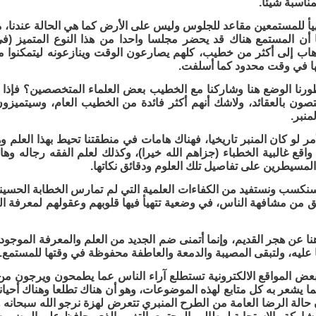
ناسبة شيئا.
هيأ للمستمعين مقاعد للجلوس وليس على الأرض كما هي الحالة عندنا، م
 أن المستمع هناك قد يحضر مجلسا واحدا من هذا النوع المتميز (ف
هاب إلى أكثر من خطيب، كلهم يصارعون الوقت وينازعونه ليتمكنوا 
ها في وقت محدود كما أسلفت.
طورنا الوضع هنا وشاركنا مع الخطيب بعض العلماء المتخصصين؟ فإذا كا
ون بالعقائد، ولاشك أنهم أكثر فائدة من الخطيب العام، وسيتميز
نبر.
أمر لو كان المنبر تاريخيا، فهناك هامات في منطقتنا تحيط بهذا العل
اقع غالبية الخطباء (جزاهم الله خيرا)، وكذلك لعلم الفقه رجاله وهام
لمسيطرين على تفاصيل تلك العلوم ودقائق نكاتها.
سنكسب ونستفيد من الكفاءات العلمية التي لم تمارس الخطابة الحسين
ق من مشافهة الناس، في وضعية تتهيأ فيها قلوبهم وعقولهم لمعرفة ا
 عن هجر القديم، وإنما أتمنى ضم الجديد من العلم والمعرفة الموجودة
نا عليه، ولتبقى المصيبة والدمعة والعاطفة محفوظة في وقتها للمستمع.
ض المواقع الالكترونية تستطلع آراء الناس عما يطمحون ويرجون من 
 يشعر به كل متابع لهذه الموضوعات، وهو أن هناك تطلعا وهناك أحيانا 
حالة الرضا العامة من الطرح المنبري تتعرض لهزة نرجو الله سبحانه و