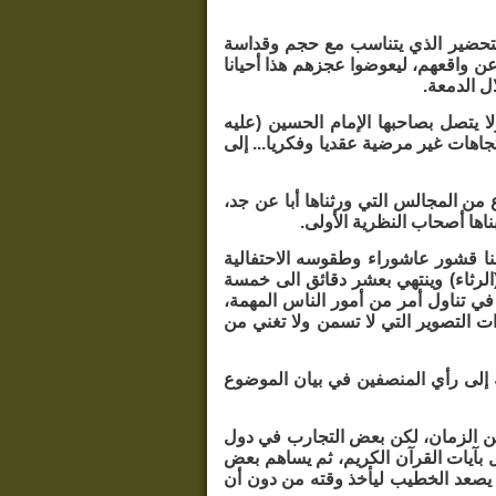
والتحضير الذي يتناسب مع حجم وقداسة
عن واقعهم، ليعوضوا عجزهم هذا أحيانا
ل الدمعة.
ا يتصل بصاحبها الإمام الحسين (عليه
اهات غير مرضية عقديا وفكريا... إلى
من المجالس التي ورثناها أبا عن جد،
اها أصحاب النظرية الأولى.
 لنا قشور عاشوراء وطقوسه الاحتفالية
الرثاء) وينتهي بعشر دقائق الى خمسة
ثاء والتعزية، وبينهما لو أخذ الخطيب 20 دقيقة أيضاً في تناول أمر من أمور الناس المهمة،
 التصوير التي لا تسمن ولا تغني من
ة إلى رأي المنصفين في بيان الموضوع
من الزمان، لكن بعض التجارب في دول
ل بآيات القرآن الكريم، ثم يساهم بعض
ا يصعد الخطيب ليأخذ وقته من دون أن