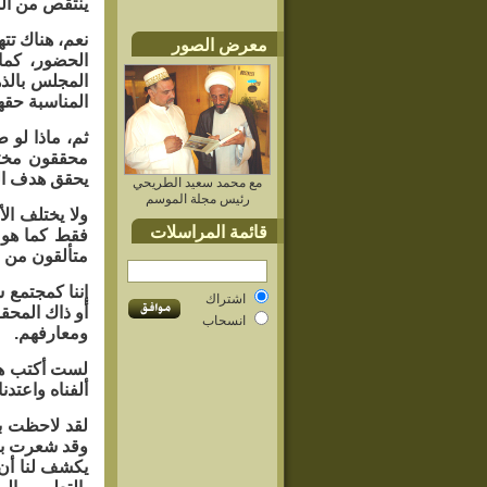
ينتقص من الم
نعم، هناك تت
معرض الصور
الحضور، كما
المجلس بالذ
المناسبة حق
ثم، ماذا لو 
محققون مختص
يحقق هدف الم
مع محمد سعيد الطريحي
رئيس مجلة الموسم
ولا يختلف ال
قائمة المراسلات
فقط كما هو و
متألقون من ا
إننا كمجتمع 
اشتراك
أو ذاك المحق
انسحاب
ومعارفهم.
لست أكتب هنا
ألفناه واعتد
لقد لاحظت بع
وقد شعرت بما
يكشف لنا أن 