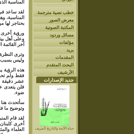
المناسبة الذ
لقد ساعد في 
خطب نصية مترجمة
المناسبة، وه
معرض الصور
بحناجر لها م
المكتبة الصوتية
ورؤية أخرى ت
مسائل وردود
وعلى أهل بيت
مؤلفات
آخر القائمة ا
بريد
وترى النظرة 
المقدمات
وليس بسبب ال
البحث المتقدم
هذه الرؤية ي
الأرشيف
فقط ولم تحمل
جديد الإصدارات
فلن يتعدى عن
ضوء.
سأتحدث هنا ع
وتوضيح ما فا
لقد قام الم
أخرى كلبنان 
حياة الأئمة والتاريخ المزيف
العلماء والم