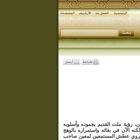
ين، رؤية ملت القديم بجموده وأسلوبه
كنه الآن في بقائه واستمراره بالوهج
ها ليروي عطش المستمعين لمعين صاحب