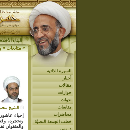
البناء الأخل
»
متابعات
»
و
السيرة الذاتية
أخبار
مقالات
حوارات
ندوات
متابعات
الشيخ محمد
محاضرات
إحياء عاشورا
وتحجره، وقد 
خطب الجمعة النصيّة
والعنفوان ن
دروس