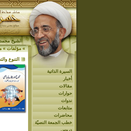
الشيخ محمد 
»
مؤلفات
»
م
التنوع والت
السيرة الذاتية
أخبار
مقالات
حوارات
ندوات
متابعات
محاضرات
خطب الجمعة النصيّة
دروس