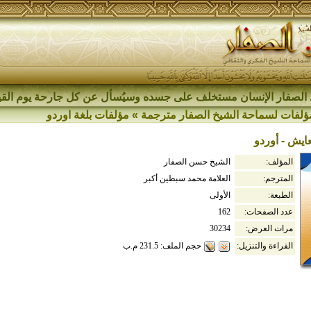
الصفار الإنسان مستخلف على جسده وسيُسأل عن كل جارحة يوم القي
ؤلفات لسماحة الشيخ الصفار مترجمة
»
مؤلفات بلغة اوردو
عايش - أوردو
المؤلف:
الشيخ حسن الصفار
المترجم:
العلامة محمد سبطين أكبر
الطبعة:
الأولى
عدد الصفحات:
162
مرات العرض:
30234
حجم الملف: 231.5 م.ب
القراءة والتنزيل: