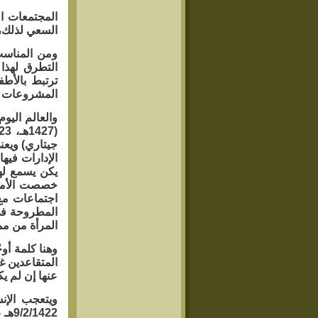
المجتمعات ال
السعي لذلك، 
ومن المناسب
ترتبط بالأطف
المشروعات الاجتماعية ف
والعالم اليو
جيتاري) ويعن
الإدارات فيها
خصصت الأمم 
اجتماعات مع
المطروحة في 
المرأة من مم
وهنا كلمة أوج
المتقاعدين غا
عنها إن لم يكو
ويتعجب الإن
422