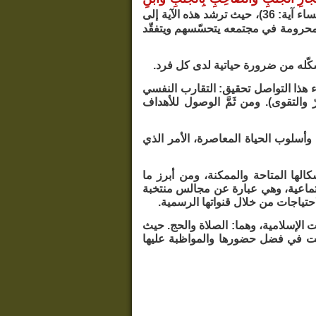
(سورة النساء آية: 36)، حيث ترشد هذه الآية إلى
المحرومة في مجتمعه يتحسّسهم ويتفقّد
شكّله من ضرورة حياتية لدى كل فرد.
 هذا التواصل تحقيق: التقارب النفسي
 والتقوى). ومن ثَمَّ الوصول للأهداف
 وأسلوب الحياة المعاصرة، الأمر الذي
ها المتاحة والممكنة، ومن أبرز ما
جتماعية، وهي عبارة عن مجالس منتخبة
احتياجات من خلال قنواتها الرسمية.
 الإسلامية، وهما: الصلاة والحج. حيث
اضت في فضل حضورها والمواظبة عليها