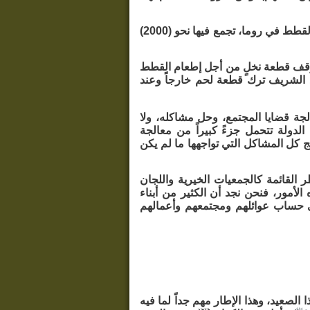
ونشرت (جريدة الحياة) أيضاً في 23/12/1423هـ خبراً عن مسيرة للدفاع عن كرامة القطط في روما، تجمع فيها نحو (2000)
ر أوقف قطعة نخلٍ من أجل إطعام القطط
د الشريف ترك قطعة لحم خارجاً وعند
لجة قضايا المجتمع، وحل مشاكله، ولا
لدولة تتحمل جزءً كبيراً من معالجة
ج كل المشاكل التي تواجهها ما لم يكن
 القائمة كالجمعيات الخيرية واللجان
ه الأمور، فنحن نجد أن الكثير من أبناء
 حساب عوائلهم ومجتمعهم وأعمالهم
لصعيد، وهذا الإطار مهم جداً لما فيه