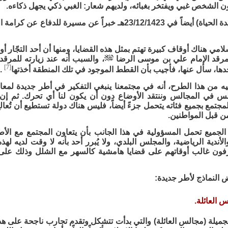
ون الشخص غبي ويفتخر بغبائه، ولديهم شعار: الغبي ذكي يجهل ذكاءه.
إسلامي هناك أوقاف كبيرة تهتم بمثل هذه القضايا، ومنها أن أحد التجّا
 مرقد الإمام علي بن موسى الرضا
، والسبب أنه عند زيارته للمرق
[7]
ها، سأل عنها، فأجيب بأن القطط الموجود في تلك المنطقة أخذتها
.
ه من هذا الطرح، أنه في مجتمعنا ينبغي التفكير في أطر جديدة لمعا
س في المجالس وننتقد الأوضاع دون أن يكون لنا أي تحرك. ثم إن ا
مجتمع بجميع فئاته يتحمل جزءً أيضاً، فليس هناك دولة تستطيع أن تُعال
ن قبل المواطنين.
لجميع تحمل المسؤولية في هذا الجانب بأن يتعاون المجتمع مع الأطر
الأندية الرياضية، والمجلس البلدي، ولا يُبرر أحد بأنه لا وقت لديه لهذ
فون غالب أوقاتهم على قضايا هامشية كالسهر مع الشلل وذلك على
ض النماذج لأطر جديدة:
س العائلة.
جميلة (مجالس العائلة) والتي بدأت تتشكل وتقدم تجارب ناجحة على هذا ا