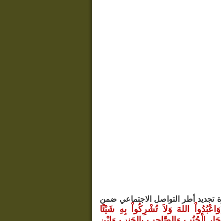
 تجديد أطر التواصل الاجتماعي ضمن
وَاعْبُدُواْ اللهَ وَلاَ تُشْرِكُواْ بِهِ شَيْئًا
الْجَارِ الْجُنُبِ وَالصَّاحِبِ بِالجَنبِ وَابْنِ