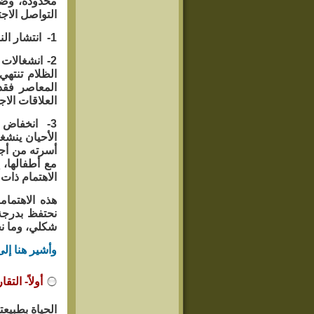
محدودة، وضم
التواصل الاجت
1- انتشار الناس جغرافياً، فما عاد الإنسان مقيماً في نفس الحي الذي نشأ فيه.
2- انشغالات
الظلام تنتهي
المعاصر فقد
العلاقات الاج
3- انخفاض 
الأحيان ينش
أسرته من أجله
مع أطفالها، 
الاهتمام ذات
هذه الاهتما
نحتفظ بدرجة
شكلي، وما نح
وأشير هنا إل
أولاً- الت
الحياة بطبيع