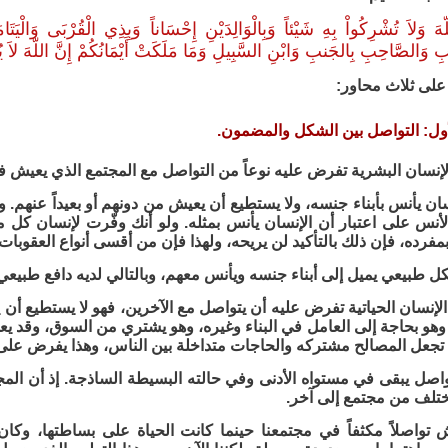
لّهَ وَلاَ تُشْرِكُواْ بِهِ شَيْئاً وَبِالْوَالِدَيْنِ إِحْسَاناً وَبِذِي الْقُرْبَى وَالْي
ُبِ وَالصَّاحِبِ بِالجَنبِ وَابْنِ السَّبِيلِ وَمَا مَلَكَتْ أَيْمَانُكُمْ إِنَّ اللّهَ لا
على ثلاث محاور:
أول: التواصل بين الشكل والمضمون.
لإنسان البشرية تفرض عليه نوعاً من التواصل مع المجتمع الذي يعيش في
إنسان يأنس بأبناء جنسه، ولا يستطيع أن يعيش من دونهم أو بعيداً عنهم. 
نس على اعتبار أن الإنسان يأنس بمثله. ولو أنك وفّرت لإنسان كل م
فرده، فإن ذلك بالتأكيد لن يريحه، ولهذا فإن من أقسى أنواع العقوبات
ل طبيعي يميل إلى أبناء جنسه ويأنس معهم، وبالتالي لديه دافع طبيعي
 الإنسان الحياتية تفرض عليه أن يتواصل مع الآخرين، فهو لا يستطيع أن
وهو بحاجة إلى العامل في البناء وغيره، وهو يشتري من السوق، وقد يعمل
 تجعل المصالح مشتركه والحاجات متداخلة بين الناس، وهذا يفرض على 
واصل يبقى في مستواه الأدنى وفي حالته البسيطة الساذجة. إذ أن المج
ختلف من مجتمع إلى آخر.
ش تواصلاً مكثفاً في مجتمعنا حينما كانت الحياة على بساطتها، و