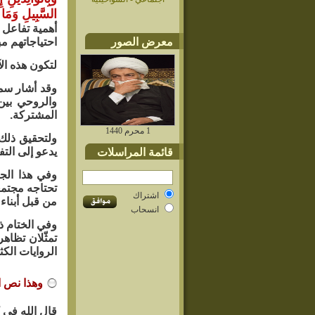
السَّبِيلِ وَمَا 
أهمية تفاعل 
معرض الصور
احتياجاتهم مبت
لتكون هذه ال
وقد أشار سما
والروحي بين 
المشتركة.
1 محرم 1440
ولتحقيق ذلك 
يدعو إلى التف
قائمة المراسلات
وفي هذا الج
تحتاجه مجتمع
اشتراك
من قبل أبناء
انسحاب
وفي الختام ذ
تمثّلان تظاه
الروايات الك
وهذا نص ا
قال الله في ك