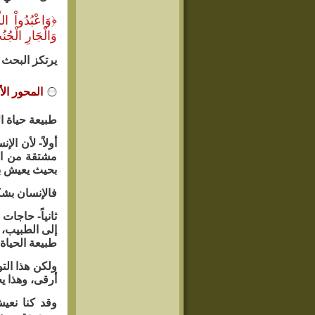
﴿
وَاعْبُدُواْ ال
وَالْجَارِ الْجُن
يرتكز البحث 
المحور ال
طبيعة حياة ا
أولاً- لأن ال
مشتقة من الأ
بحيث يعيش بم
فالإنسان بشك
ثانياً- حاجات
إلى الطبيب، 
طبيعة الحياة
ولكن هذا الت
أرقى، وهذا ي
وقد كنا نعي