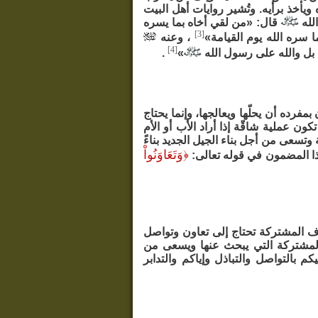
ويأخذ برأيه. وتُشير روايات أهل البيت
لله
قال: «من لقي أخاه بما يسره
[3]
 سره الله يوم القيامة»
، وعنه
[4]
، بل والله على رسول الله
»
.
رده أن يحلّها ويعالجها، وإنما يحتاج
ون عملية شاقّة إذا أراد الأب أو الأم
وتسعى من أجل بناء الجيل الجديد بناءً
﴿
وَتَعَاوَنُواْ
هذا المضمون في قوله تعالى:
اف المشتركة تحتاج إلى تعاون وتواصل
المشتركة التي يبحث عنها ويسعى من
كم بالتواصل والتباذل وإياكم والتدابر