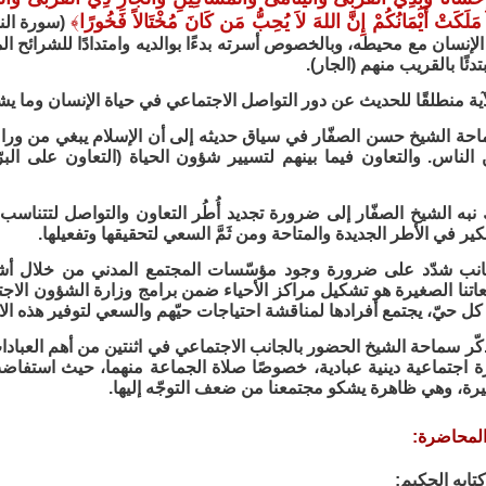
مَلَكَتْ أَيْمَانُكُمْ إِنَّ اللهَ لاَ يُحِبُّ مَن كَانَ مُخْتَالاً فَخُورًا
﴾
الإنسان مع محيطه، وبالخصوص أسرته بدءًا بوالديه وامتدادًا للشرائح 
دئًا بالقريب منهم (الجار).
آية منطلقًا للحديث عن دور التواصل الاجتماعي في حياة الإنسان وما ي
حة الشيخ حسن الصفّار في سياق حديثه إلى أن الإسلام يبغي من وراء
الناس. والتعاون فيما بينهم لتسيير شؤون الحياة (التعاون على البرّ
نبه الشيخ الصفّار إلى ضرورة تجديد أُطُر التعاون والتواصل لتتناسب
كير في الأطر الجديدة والمتاحة ومن ثَمَّ السعي لتحقيقها وتفعيلها.
انب شدّد على ضرورة وجود مؤسّسات المجتمع المدني من خلال أشكال
اتنا الصغيرة هو تشكيل مراكز الأحياء ضمن برامج وزارة الشؤون الا
 كل حيّ، يجتمع أفرادها لمناقشة احتياجات حيّهم والسعي لتوفير هذه ال
كّر سماحة الشيخ الحضور بالجانب الاجتماعي في اثنتين من أهم العبادات
رة اجتماعية دينية عبادية، خصوصًا صلاة الجماعة منهما، حيث استف
ثيرة، وهي ظاهرة يشكو مجتمعنا من ضعف التوجّه إليها.
لمحاضرة:
تابه الحكيم: