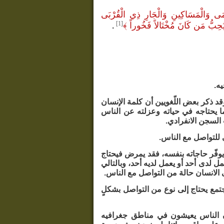
َتَامَى وَالْمَسَاكِينِ وَالْجَارِ ذِي الْقُرْبَى
[1]
َ يُحِبُّ مَن كَانَ مُخْتَالاً فَخُوراً
﴾
.
ه.
وقد ذكر بعض اللّغويين أن كلمة الإنسان
ا يحتاجه في حياته وعزلته عن الناس
 السجن الانفرادي.
 للتواصل مع الناس.
 يوفّر حاجاته بنفسه، فقد يمرض فيحتاج
 لدى أحد أو يعمل لديه أحد، وبالتالي
الانسان حالة من التواصل مع الناس.
تمع يحتاج إلى نوع من التواصل بشكلٍ
كان الناس يعيشون في مناطق جغرافيه