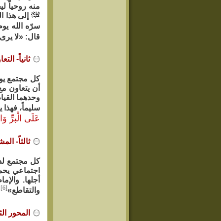
منه روحياً ل
إلى هذا ا
سرّه الله يوم
قال: «لا يرى
ثانياً- ال
كل مجتمع يوا
أن يتعاون مع 
وحدهما القيام
سليماً، فهذا
عَلَى الْبرِّ وَال
ثالثاً- ا
كل مجتمع لدي
اجتماعي يحم
أجلها. والإم
[6]
والتقاطع»
،
المحور الث