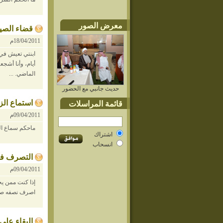
معرض الصور
قضاء الصي
18/04/2011م
ابنتي تعيش في 
أيام، وأنا أشج
الماضي. ...
حديث جانبي مع الحضور
استماع الز
قائمة المراسلات
09/04/2011م
ماحكم سماع الغن
اشتراك
انسحاب
التصرف ف
09/04/2011م
إذا كنت ممن يخ
اصرف نصفه صدق
البقاء على 