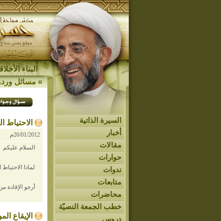
البناء الأخل
»
مسائل وردو
السيرة الذاتية
الاحتياط ا
أخبار
26/01/2012م
مقالات
السلام عليكم
حوارات
لماذا الاحتياط 
ندوات
متابعات
أرجو الإفادة من
محاضرات
خطب الجمعة النصيّة
الإيقاع ال
دروس