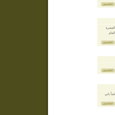
 العشرة
لعام
اً باني