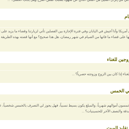
ام
أمريكا وأنا أعيش في اليابان وفي فترة الإجازة بين الفصلين تأتي لزيارتنا وقضاء ما يزيد على
عها على قضاء ما فاتها من الصيام في شهر رمضان، هل هذا صحيح؟ مع أنها قضته بهذه الطريقة ا
وجين للغناء
اء إذا كان بين الزوج وزوجته حصرياً؟ ...
ي الخمس
مسون أموالهم شهرياً، والمبلغ يكون بسيط نسبياً، فهل يجوز لي التصرف بالخمس شخصياً، علم
ة والنصف الآخر للحسينيات؟ ...
تقليد الميت