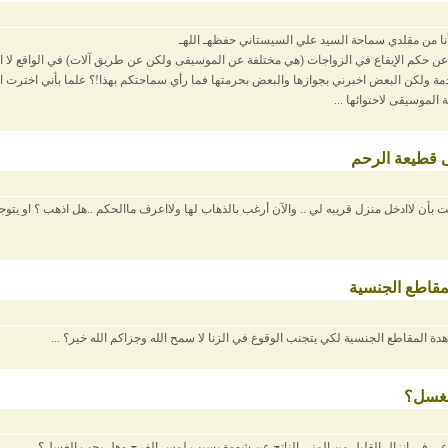
نا من مقلدي سماحة السيد علي السيستاني حفظهـ اللهـ
عن حكم الإيقاع في الزواجات (هي مختلفة عن الموسيقى ولكن عن طريق آلات) في الواقع لا ا
مة ولكن البعض اخبرني بجوازها والبعض بحرمتها فما رأي سماحتكم بهذا!؟ علما بأني اخترت ال
الموسيقى لاحتوائها ...
 قطيعة الرحم
ت بأن لاادخل منزل قريبه لي .. والآن أرغب بالذهاب لها ولااعرف ماالحكم ..هل اذهب ؟ او يت
مقاطع الجنسية
ة المقاطع الجنسية لكي يتجنب الوقوع في الزنا لا سمح الله وجزاكم الله خير؟ ...
لغسل؟
عي في إنزال القليل من المني الناتج عن شهوة بسبب لمس الفرج وهل يجب الغسل؟ ...