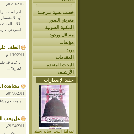
06/01/2012م
خطب نصية مترجمة
لدي استفسار أ
أود الاستفسار 
معرض الصور
الآلات المستخد
المكتبة الصوتية
لمعرفتي بحرمة 
مسائل وردود
مؤلفات
الحلف على
بريد
11/10/2011م
المقدمات
انا كنت قد حلف
البحث المتقدم
كفارة؟ ...
الأرشيف
جديد الإصدارات
مشاهدة ال
04/06/2011م
ماهو حكم مشاهد
هل يجب ا
21/04/2011م
أئمة أهل البيت رسالة وجهاد
ما الحكم الشر