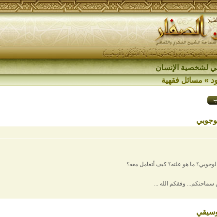
اقي لشخصية الإنسان
د
»
مسائل فقهية
لوجوبي
الوجوبي؟ ما هو علته؟ كيف أتعامل معه؟
 سماحتكم... وفقكم الله ...
موسيقي