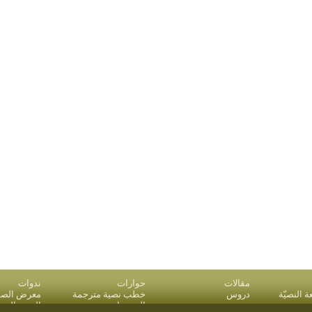
مقالات
حوارات
ندوات
النصيّة
دروس
خطب نصية مترجمة
معرض الصو
بريد
المقدمات
البحث المت