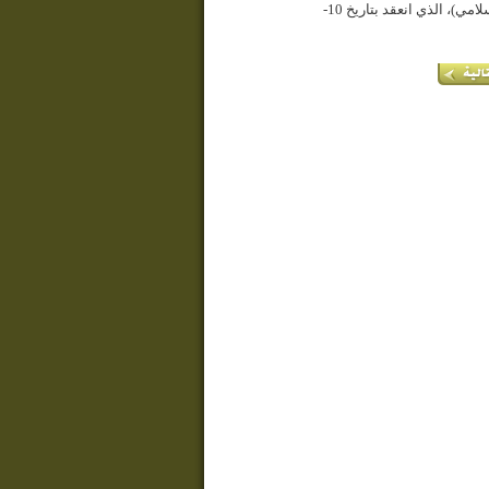
الملتقى الدولي الثاني بدمشق، تحت عنوان (الرسول الأعظم (ص) رمز التضامن الإسلامي)، الذي انعقد بتاريخ 10-