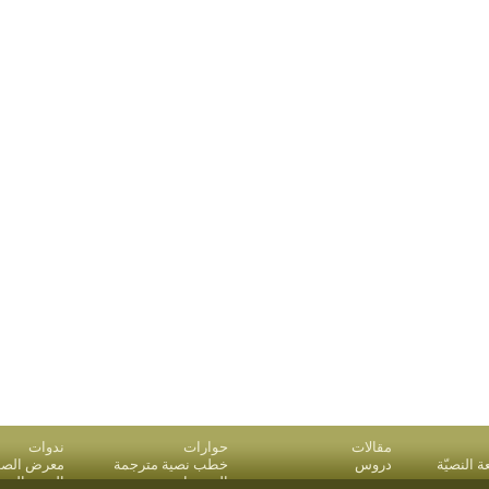
مقالات
حوارات
ندوات
النصيّة
دروس
خطب نصية مترجمة
معرض الصو
بريد
المقدمات
البحث المت