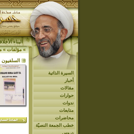
البناء الأخل
»
مؤلفات
»
م
السلفيون 
السيرة الذاتية
أخبار
مقالات
حوارات
ندوات
متابعات
محاضرات
خطب الجمعة النصيّة
دروس