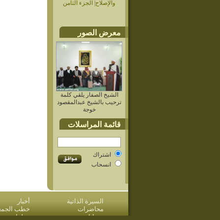
والإصلاح| الجزء الثامن
معرض الصور
الشيخ الصفار يلقي كلمة
ترحيب بالشيخ عبدالمقصود
خوجة
قائمة المراسلات
اشتراك
انسحاب
السيرة الذاتية
أخبار
محاضرات
خطب الجمعة 
مسائل وردود
مؤلفات