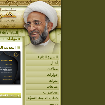
البناء الأخل
»
مؤلفات
»
م
التعددية الد
السيرة الذاتية
أخبار
مقالات
حوارات
ندوات
متابعات
محاضرات
خطب الجمعة النصيّة
دروس