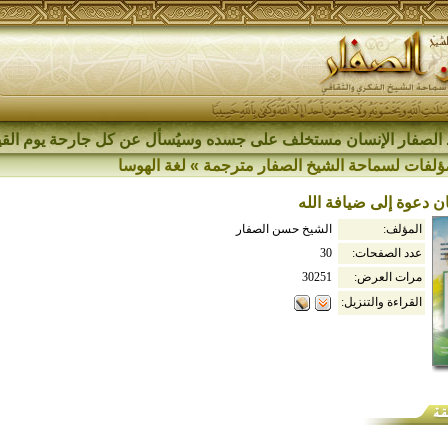
الصفار الإنسان مستخلف على جسده وسيُسأل عن كل جارحة يوم القي
ؤلفات لسماحة الشيخ الصفار مترجمة
»
لغة الهوسا
 دعوة إلى ضيافة الله
المؤلف:
الشيخ حسن الصفار
عدد الصفحات:
30
مرات العرض:
30251
القراءة والتنزيل: