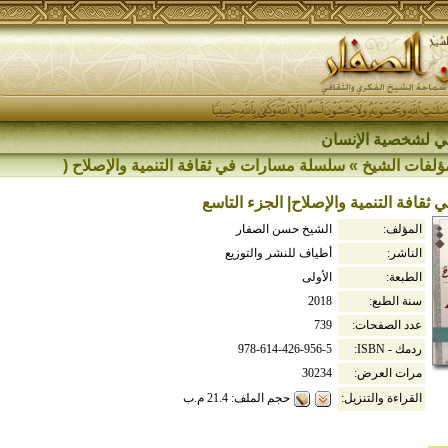
اقي لشخصية الإنسان
ؤلفات الشيخ
»
سلسلة مسارات في ثقافة التنمية والإصلاح (
ثقافة التنمية والإصلاح| الجزء التاسع
المؤلف:
الشيخ حسن الصفار
الناشر:
أطياف للنشر والتوزيع
الطبعة:
الأولى
سنة الطبع:
2018
عدد الصفحات:
739
ردمك - ISBN:
978-614-426-956-5
مرات العرض:
30234
حجم الملف: 21.4 م.ب
القراءة والتنزيل: