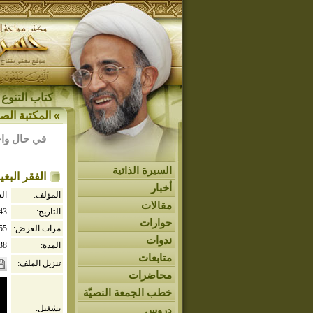
كتاب التنوع 
»
المكتبة الصو
في حال واج
السيرة الذاتية
الفقر البغ
أخبار
المؤلف:
ال
مقالات
التاريخ:
443
حوارات
مرات العرض:
55
ندوات
المدة:
38
متابعات
تنزيل الملف:
محاضرات
خطب الجمعة النصيّة
تشغيل:
دروس