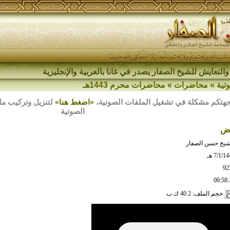
والتعايش للشيخ الصفار يصدر في غانا بالعربية والإنجليزية
تية
»
محاضرات
»
محاضرات محرم 1443هـ
هتكم مشكلة في تشغيل الملفات الصوتية،
«اضغط هنا»
الصوتية
يض
شيخ حسن الصفار
7/1/1 هـ
92
00:58:
حجم الملف: 40.2 ك.ب