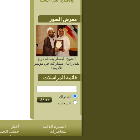
والإصلاح| الجزء الثالث
معرض الصور
الشيخ الصفار يتسلم درع
تقدير اثناء مشاركته في مؤتمر
الأخوة ا
قائمة المراسلات
اشتراك
انسحاب
السيرة الذاتية
أخبار
محاضرات
خطب الجمعة 
مسائل وردود
مؤلفات