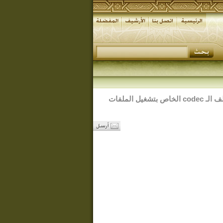
لتنزيل وتركيب ملف الـ codec الخاص بتشغيل الملفات