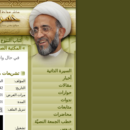
كتاب التنوع 
»
المكتبة الصو
في حال واج
السيرة الذاتية
تشريعات مت
أخبار
المؤلف:
ال
مقالات
التاريخ:
442
حوارات
مرات العرض:
01
ندوات
المدة:
01
متابعات
تنزيل الملف:
محاضرات
خطب الجمعة النصيّة
تشغيل:
دروس