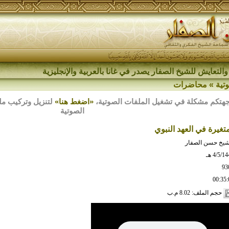
والتعايش للشيخ الصفار يصدر في غانا بالعربية والإنجليزية
تية
»
محاضرات
هتكم مشكلة في تشغيل الملفات الصوتية،
«اضغط هنا»
الصوتية
غيرة في العهد النبوي
شيخ حسن الصفار
4/5/1 هـ
93
00:35:
حجم الملف: 8.02 م.ب