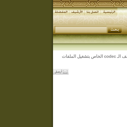
لتنزيل وتركيب ملف الـ codec الخاص بتشغيل الملفات