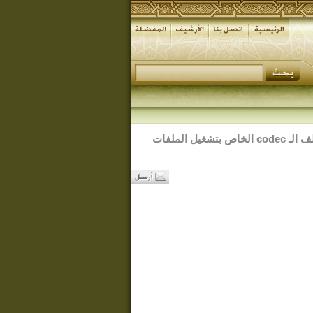
لتنزيل وتركيب ملف الـ codec الخاص بتشغيل الملفات