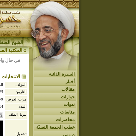
الشيخ الصفار
»
المكتبة الصو
في حال واج
السيرة الذاتية
الانتخابات 
أخبار
المؤلف:
ال
مقالات
التاريخ:
435
حوارات
مرات العرض:
79
ندوات
المدة:
04
متابعات
تنزيل الملف:
محاضرات
خطب الجمعة النصيّة
تشغيل:
دروس