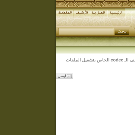
لتنزيل وتركيب ملف الـ codec الخاص بتشغيل الملفات