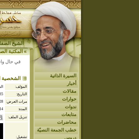
الشيخ الصفار
»
المكتبة الصو
في حال واج
السيرة الذاتية
الشخصية ال
أخبار
المؤلف:
ال
مقالات
التاريخ:
435
حوارات
مرات العرض:
28
ندوات
المدة:
14
متابعات
تنزيل الملف:
محاضرات
خطب الجمعة النصيّة
تشغيل:
دروس