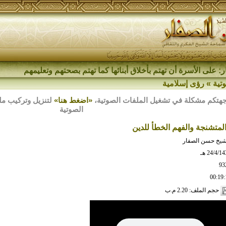
: على الأسرة أن تهتم بأخلاق أبنائها كما تهتم بصحتهم وتعليمهم
تية
»
رؤى إسلامية
هتكم مشكلة في تشغيل الملفات الصوتية،
«اضغط هنا»
الصوتية
متشنجة والفهم الخطأ للدين
شيخ حسن الصفار
24/4/1 هـ
93
00:19:
حجم الملف: 2.20 م.ب