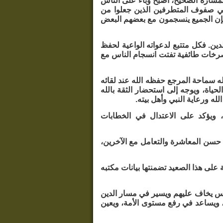
مساره الصحيح، أصبح وباء على الناس
ي صفوف المتطرفين الذين جعلوا من
 فإن الجميع ينسجمون مع بعضهم البعض
دين. فكل متتبع لدعواته الواعية لحفظ
صرخات طائفية تفتت انسجام الناس مع
ه سماحة المرجع حفظه الله عند لقائه
حياة، ويوجه إلى استحضار الثقة بالله
له ورعاية النبي وأهل بيته.
، ويؤكد على الاعتدال في الخطابات
ى حسن المعاشرة والتعامل مع الآخرين،
 على هذا الصعيد تضمنتها بيانات مكتبه
ناس يخاف عليهم ويسير في مسار الدين
و، ويساعد في رفع مستوى الأمة، ويعين