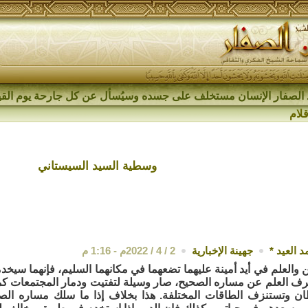
الصفار الإنسان مستخلف على جسده وسيُسأل عن كل جارحة يوم القي
قلام
وسطية السيد السيستاني‎‎
 العيد
*
جهينة الإخبارية
2 / 4 / 2022م - 1:16 م
ن والعلم في أيد أمينة عليهما تضعهما في مكانهما السليم، فإنهما سيخد
حرف العلم عن مساره الصحيح، صار وسيلة لتفتيت ودمار المجتمعات ك
ان وتستنزف الطاقات المختلفة. هذا بخلاف إذا ما سلك مساره ال