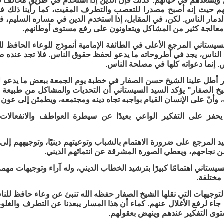
 ويسعدهم في حياتهم. كذلك فإن الدين إذا استخدم في طريق مخالف ل
 حيث إنه أصبح مصدرا للتعصب والتطرف المقيت، كما رأينا ذلك ف
لدمار الناس. لكن، في المقابل، إذا استخدم الدين في مساره السليم،
عالجة كثير من المشاكل ويتعاونون على رفع مستوى أوطانهم.
سيستاني المرجع الأعلى في الطائفة الإمامية أنموذج للوعاء الحافظ لل
 الناس، يجد في أطروحاته ما يدعو لحفظ حقوق الناس. فلا تجد عنده 
 إنما دعواته كلها في مصلحة الناس.
ر أطل علينا الشيخ حسن الصفار في خطبة يوم الجمعة ببعض ما يدعو ل
يخ الصفار" يؤكد السيد السيستاني أن التحديات والمشاكل من طبيعة ال
 وأنّ على الإنسان القيام بواجبه تجاه دينه ومجتمعه، ويطمئن إلى عون ال
حفز على التفكير الواعي بعيدًا عن سيطرة العواطف والانفعالات
يد المرجع على ضرورة الاهتمام بالشباب وتوعيتهم دينيًا، وتوجيههم إل
 نجاحهم، ويعطي الصورة المشرقة عن انتمائهم الديني.
يستاني اهتمامًا كبيرًا بترشيد الخطاب الديني، وله آراء وتوجيهات مهمة
مختلفة.
لتوجيهات التي نقلها الشيخ الصفار حفظه الله تنبئ عن وعاء حافظ لل
جاء لرفع الأغلال عنهم. كماء أن هذا المسار يبعدنا عن التطرف والغل
وى التفكير عندهم وينهض بعقولهم.