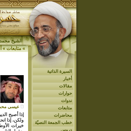
الشيخ محمد 
»
متابعات
»
أ
السيرة الذاتية
أخبار
مقالات
حوارات
ندوات
عيسى محمد
متابعات
إذا أصبح الدي
محاضرات
ولكن، إذا ان
خطب الجمعة النصيّة
خيرات الأوط
دروس