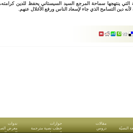
 التي ينتهجها سماحة المرجع السيد السيستاني يحفظ للدين كرامته،
لأنه دين التسامح الذي جاء لإسعاد الناس ورفع الأغلال عنهم.
مقالات
حوارات
ندوات
النصيّة
دروس
خطب نصية مترجمة
معرض الصو
بريد
المقدمات
البحث المت