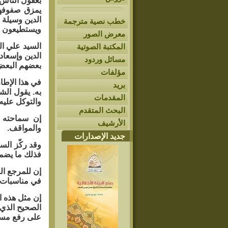
بعقول الناس
يمزق صفوفهم
الدين وسيلة 
خطب نصية مترجمة
ويستطيعون م
معرض الصور
السيد علي ال
المكتبة الصوتية
الدين وإسعاد
مسائل وردود
بعضهم البعض.
مؤلفات
في هذا الإطا
بريد
به. يقول الش
المقدمات
والتوكل عليه،
البحث المتقدم
إن سماحته ي
الأرشيف
والمواقف.
جديد الإصدارات
وقد ركّز الس
فذلك ما يضمن
إن للمرجع الس
في مناسبات 
إن مثل هذه ا
الصحيح الذي 
على رفع مست