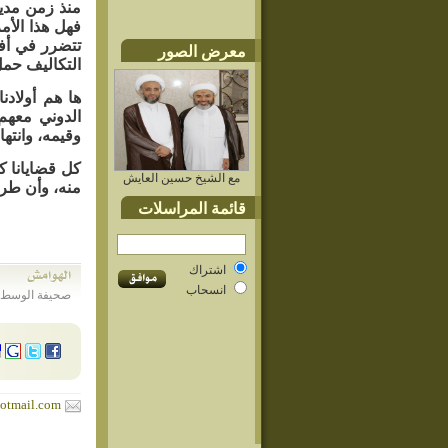
منذ زمن مديد
فهل هذا الأم
تتضرر في أفر
معرض الصور
التكاليف حمل
ها هم أولادن
الدوني معهم
وقيمه، وانتهاء 
كل قضايانا كب
مع الشيخ حسين العايش
منه، وأن طريق
قائمة المراسلات
اشتراك
انسحاب
صحيفة الوسط البحرينية - العدد 3761 - ا
otmail.com