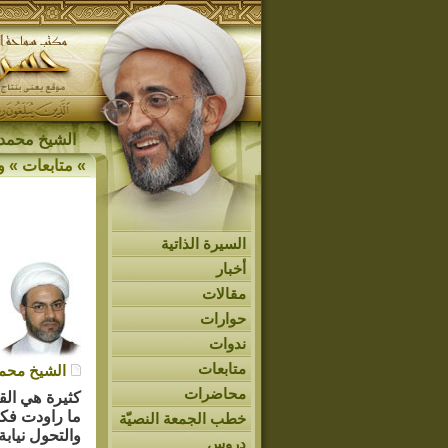
الشيخ محمد 
»
متابعات
»
و
السيرة الذاتية
أخبار
مقالات
حوارات
ندوات
متابعات
الشيخ محمد
محاضرات
كثيرة هي القض
ما راودت فكرة
خطب الجمعة النصيّة
والتحول نيابة
دروس