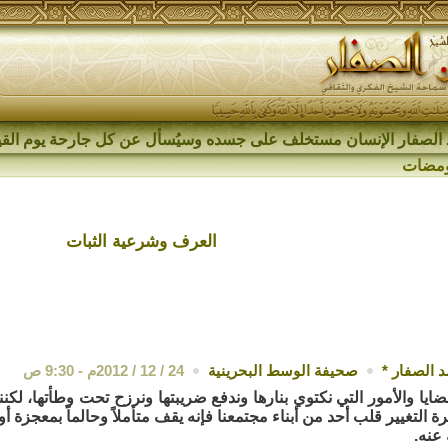
الصفار الإنسان مستخلف على جسده وسيُسأل عن كل جارحة يوم القي
مضات
العرف وشرعية الثبات
 الصفار
*
صحيفة الوسط البحرينية
24 / 12 / 2012م - 9:30 ص
ايا والأمور التي نكتوي بنارها وندفع ضريبتها ونرزح تحت وطأتها، لكننا 
 التغيير قلب أحد من أبناء مجتمعنا فإنه يقف متأملاً وحالماً بمعجزة أو
 عنه.