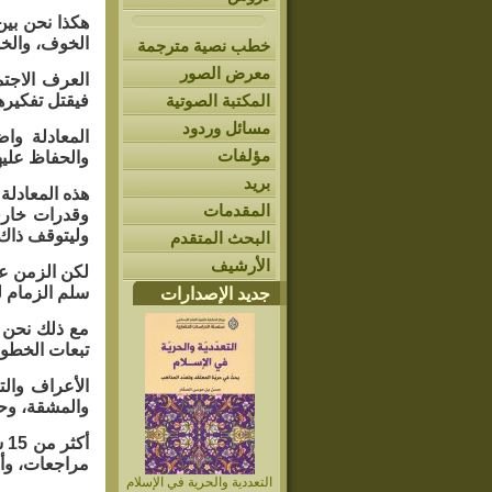
هكذا نحن بين
الخوف، والخش
خطب نصية مترجمة
معرض الصور
العرف الاجت
المكتبة الصوتية
فيقتل تفكيره
مسائل وردود
المعادلة وا
مؤلفات
والحفاظ عليه
بريد
هذه المعادلة 
المقدمات
وقدرات خارق
وليتوقف ذاك،
البحث المتقدم
الأرشيف
لكن الزمن عل
سلم الزمام ل
جديد الإصدارات
مع ذلك نحن نن
تبعات الخطوة 
الأعراف والت
والمشقة، وحي
أك
مراجعات، وأع
التعددية والحرية في الإسلام