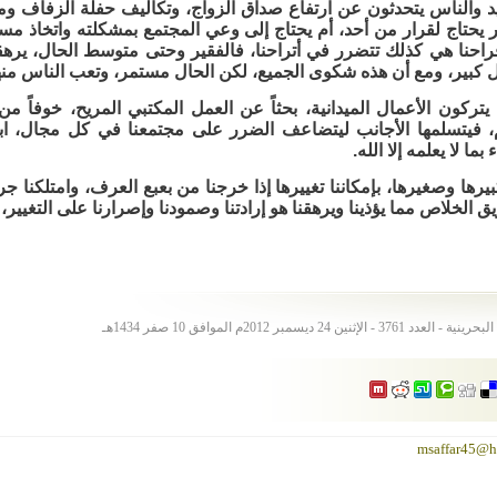
 والناس يتحدثون عن ارتفاع صداق الزواج، وتكاليف حفلة الزفاف وما
ر يحتاج لقرار من أحد، أم يحتاج إلى وعي المجتمع بمشكلته واتخاذ 
احنا هي كذلك تتضرر في أتراحنا، فالفقير وحتى متوسط الحال، يرهق
 كبير، ومع أن هذه شكوى الجميع، لكن الحال مستمر، وتعب الناس منه
ا يتركون الأعمال الميدانية، بحثاً عن العمل المكتبي المريح، خوفاً 
، فيتسلمها الأجانب ليتضاعف الضرر على مجتمعنا في كل مجال، ابت
بما لا يعلمه إلا الله.
يرها وصغيرها، بإمكاننا تغييرها إذا خرجنا من بعبع العرف، وامتلكنا جرأة
 الخلاص مما يؤذينا ويرهقنا هو إرادتنا وصمودنا وإصرارنا على التغيير، ا
لإثنين 24 ديسمبر 2012م الموافق 10 صفر 1434هـ
msaffar45@h