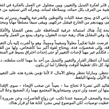
 قابر لفكرة التبديل والتغيير، وبين مشلول عن العمل بالفكرة في انتظا
ية من العرف بكل حماته، وبسلاطة لسانه، وبجرأته التي تستفيد من خو
ماعي الذي يمنح صفة الثبات والتوطين والشرعية والهيبة، ومن ثم 
م، ويهددهم من الخارج فيشل حركتهم، ويبقى سيفاً مسلطاً مهاباً ومحتر
ضحة إذاً، هناك استماتة عرفية للمحافظة على بعض القضايا والأفكا
ا، وفي المقابل هناك رهبة حيدت العقول، وخوف يمنع من العمل والمم
فرضت علينا تفكيراً معلولاً وسقيماً ومميتاً، وهو ما أشرت إليه بأن التغيي
ة، وإلى شخصيات فذة، ويحتاج لقوة أكبر منا كأشخاص، ولها من القد
 فكلكم غير مهيأ لإحداث التغيير أو حتى إحداث اختراق بسيط في المنظ
منا أن انتظار القرار والتغيير والتبديل من أحد ما مهما كانت سلطته،
ها، كل ذلك تقطيعا للوقت وانتظارا لما لن يكون.
تظر، ومازلنا ننتظر ونعلق الآمال، لا لأننا نؤمن بقدرة هذه على التغي
الأولى وثمنها الباهظ.
قاليد التي تضرنا لا تحتاج منا – بعيداً عن صخب الإيحاء – سوى الإق
نها لن تصمد ولن تدوم، وسيتجاوزها المجتمع مهما زاد الضجيج وعلا البكا
ثر من 15 سنة والصحف الرسمية عندنا تكتب عن زواج القاصرات، وعن ضرورة 
طيت توصيات، لكن الموضوع ليس مجرد كتابة هنا أو قرار هناك.