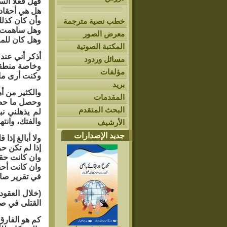
فهل فعلا الس
هل هي أحقاد دفي
وأن كان كذلك 
خطب نصية مترجمة
وهل ساهمت ا
معرض الصور
وهل كان للمر
المكتبة الصوتية
أذكر أني عند
مسائل وردود
وخاصة منطقة (
مؤلفات
وكنت أرى ما 
بريد
والكثير من أه
المقدمات
وحصل ما حصل
البحث المتقدم
لم يذهلني نب
والفتك، وانت
الأرشيف
جديد الإصدارات
ولا أبالغ إذا
إذا لم تكن حر
وان كانت حقد
وان كانت أحق
في تقرير صاد
القتلى في صراعاتنا ا
كم هو الفارق بين 200 ألف و5