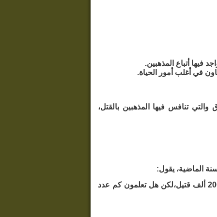
د فيها أتباع المذهبين.
ن في أغلب أمور الحياة.
 والتي تنافس فيها المذهبين بالقتل،
نة الماضية، يقول:
(خلال العقود الخمسة الماضية كان عدد الضحايا في صراعنا مع العدو الإسرائيلي 200 ألف قتيل،لكن هل تعلمون كم عدد