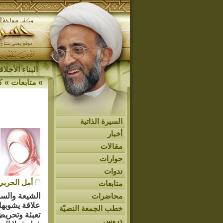
البناء الأخل
»
متابعات
»
ك
السيرة الذاتية
أخبار
مقالات
حوارات
ندوات
أمل الحربي
متابعات
محاضرات
الشيعة والسنة
علاقة يشوبها 
خطب الجمعة النصيّة
تعبئة وتحريض
دروس