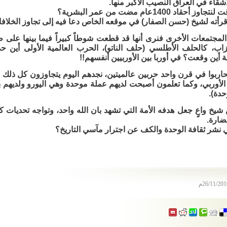
شقاء في العراق النصيب الأكبر منها.
حقاد 1400عام مضت من عمر البشرية؟
أته لشيخ (حسن الصفار) في موقعه الخاص دعا فيه إلى تجاوز الخلافات 
المجتمعات الأخرى فنرى أنها قد قطعت شوطاً كبيراً فيما بينها على
اب، كالحلف الأطلسي (حلف الناتو)، الحرب العالمية الأولى أين حد
نية أين وقعت؟ في أوربا بين الأوربيين أنفسهم!!
تحاربوا في قرن واحد حربين عالميتين، نجدهم اليوم يتجاوزون كل ذلك ال
د الأوربي، وكما تعلمون أصبحت لديهم عملة موحدة وهي اليورو ولديهم 
حدة).
 شيخ واعٍ جعل هدفه الأمة التي تشهد بان الله واحد، وتواجه تحديات كث
ضارة.
 نشر ثقافة الوحدة والكف عن اجترار مآسي التاريخ؟