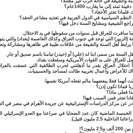
نة والشيعة في حالة حرب غير معلنة؟
نة تمتد إلى ما يقارب 1400عام؟
فلماذا تجتر الأحقاد؟
لنظم السياسية في الدول العربية في تغذيه مشاعر الحقد؟
اجع الشيعية ومشايخ السنة دخل فيها؟
ما سافرت للعراق قبل سنوات من سقوطها في يد الاحتلال.
الزبير) التي توجد في جنوب العراق وكذلك العاصمة (بغداد) والتي يتواج
يرابط أهل السنة والشيعة من علاقات طيبة في ظاهرها ومشاركة وتعاو
ل السنة من سمى ابنا له (علي) أو (حيدر) تيامنا باسم صديق أو جار.
 للعراق على يد القوات الأمريكية وسقطت بغداد.
أ احتلال العراق بقدر ما أذهلتني لحرب الطائفية التي عصفت بالعراق
هاك للأعراض وأعمال تخربيه طالت لمساجد والحسينيات.
 قلت أنهما فعلا يبعضهما مالم تفعله أمريكا نفسها.
با فماذا تكون إذن؟
ا فعلى ماذا؟
ادا تجتر فمن السبب فيها!
ر عن مركز الدراسات الإستراتيجية عن جريدة الأهرام في مصر في الس
لداخلية 2.5 مليون قتيل).
2. مليون؟!