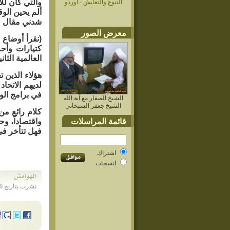
والتي كان للأ
التنوع والتعايش - أوردو
ألم يحين الوقت لنتجاوز أ
شدني مقال قر
معرض الصور
(نقرأ أوضاع 
كتيارات وأحز
العالمية الثا
هؤلاء الذين 
لديهم الاتحا
في برامج الو
الشيخ الصفار مع آية الله
الشيخ جعفر السبحاني
كلام رائع من
قائمة المراسلات
واقتصاداً، وح
فهل تتأخر في
اشتراك
انسحاب
نشرت بتاريخ 26/11/2010م