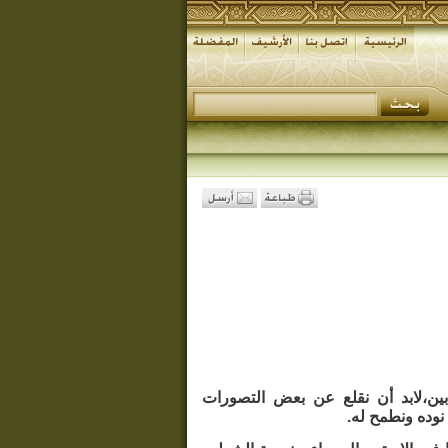
ين،لابد أن نقلع عن بعض التصورات
 نوده ونطمح له.