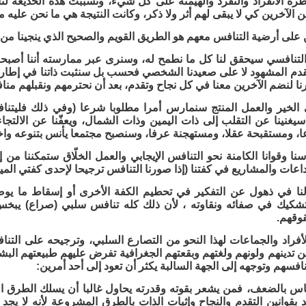
ظرة الانفراد والتفرد والهيمنة على كل شيء، وتسببت هذه الخديعة ل
 الآخرين كي لا يبقى لهم أثر ولا ذكر، وكانت النتيجة هي ما نحن عليه 
 على أرضية التنافس معهم هو الطريق القويم والصحيح الذي ينجينا من 
لتنافسي سيحقق لنا كل ما نطمح له، وسنرى عبر ممارسته أننا أصبحنا 
قدم المشهود لا على صعيدنا الشخصي فحسب بل سنثبت ذاتنا في إطارها 
 لنضم الآخرين معنا في كل نجاح وتقدم، بعد أن نحترمهم ونقبلهم منافس
الخير والعمل المنتج سنمارس أمرا مطلوبا شرعا (وفي ذلك فليتنافس
يغنينا عن التقلب إلى ذات اليمين وذات الشمال، ويعفّنا عن الالتجا
 ومستقبحة عقلا، ومستهجنة عرفا، وسنصبح مجتمعا يأنس بتنوعه واختلا
نا وقوانا الكامنة نحو التنافس الإيجابي والعمل الخلّاق ستمكننا من إ
بداعات والمشاريع في كفتنا (إذا صورنا التنافس ترجيحا لإحدى كفتي الم
ا في ذهول عن التفكير في تحطيم الكفة الأخرى أو إسقاط ما يوضع ف
تشكيك في صفائه ونقاوته ، لأن ذلك كله تنافس سلبي (صراع) يبخ
وقهم.
لأفراد والجماعات لهذا النحو من التصارع السلبي، وترجيحه على التنا
تدينهم ولونهم ولغتهم وبقعتهم الجغرافية تفرض عليهم طبيعتهم البش
افسهم وتوجهه إلى الجهة السالبة يكثر أن تعود إلى أحد أمرين:
اس بالضعف، فمن يشعر بقوته وقدرته يحاول غالبا أن يسلك الطرق ال
د بقوانين التقدم والنجاح وإثبات الذات بالطرق المشروعة لأنه لا يج