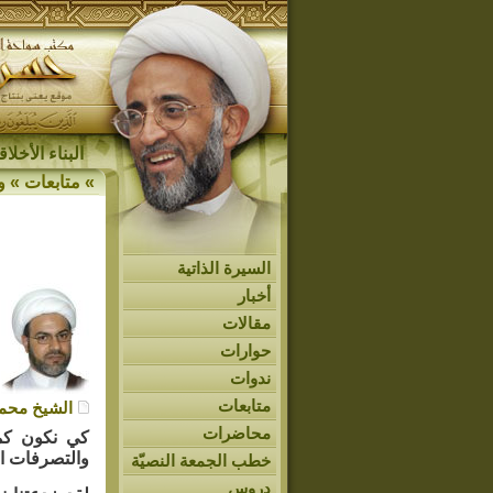
البناء الأخل
»
متابعات
»
و
السيرة الذاتية
أخبار
مقالات
حوارات
ندوات
متابعات
الشيخ محمد
محاضرات
كي نكون كما
والتصرفات الت
خطب الجمعة النصيّة
دروس