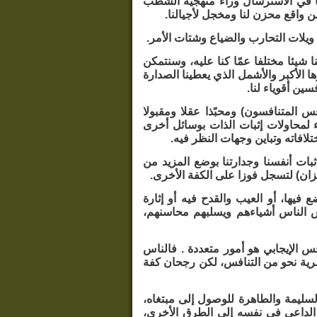
نا في الاسترسال وراء منهجية الشطب
من واقع محزن لنا ومخجل لأجيالنا.
ويلات التحارب والضياع وشتات الأمر.
شيئا مختلفا عمّا كنا عليه، وسنتمكن
الأكبر والأشمل الذي يعطينا الصدارة
ين أقوياء لنا.
 المتنافسون) ومحبًذا عقلا ومقبولا
ء لمحاولات إثبات الذات بوسائل أخرى
فاته وتباين وجهات النظر فيه.
ثبات أنفسنا وجدارتنا بوضع المزيد من
يزان) لتسجل فوزا على الكفة الأخرى.
يها، أو العيب والقدح فيه أو إثارة
س الناس أشياءهم ويسلبهم محاسنهم،
فس الإيجابي هو أمور متعددة . فالناس
رية نحو من التنافس، لكن رجحان كفة
سليمة والطاهرة للوصول إلى مبتغاه،
د الداعي في نفسه إلى الطرق الأخرى،