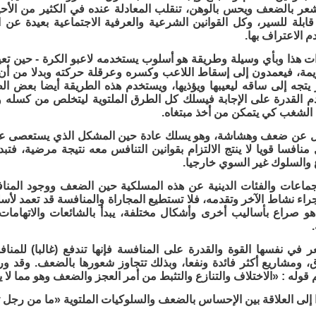
عر بالضعف ويحس بالوهن، تنقلب المعادلة عنده في الكثير من الأحي
بلة للسير، وكل القوانين الشرعية والعرفية الاجتماعية بعيدة عن 
 الاعتراف بها.
لذات هذا وبأي وسيلة وطريقة هو أسلوب يستخدمه لاعبو الكرة - حين تع
يمة، فيعمدون إلى إسقاط اللاعب وكسره وعرقلة حركته وبدلا من أن 
 يتجه إلى ساقه ليعيبها ويؤذيها، ويستخدم هذه الطريقة أيضا بعض ا
 القدرة على الإجابة فيسلك كل الطرق الملتوية ليتخلص من كسله وع
ة الشغب كي يتمكن من أخذ مبتغاه.
ل عن ضعف وهشاشة، وهو يسلك عادة حين المشكل الذي يستعصى عل
نافسا قويا لا ينتج الالتزام بقوانين التنافس معه نتيجة مرضية، فت
ع والسلوك غير السوي خارجيا.
جماعات والفئات الدينية عن هذه المسلكية حين الضعف ووجود المنافس
راء نشاط الآخر وتقدمه، فلا تستطيع المجاراة والمنافسة قد تعمد لأس
هو صراع بأساليب أخرى وأشكال مختلفة، يبدأ بالشائعات والاتهامات 
ر في نفسها القوة والقدرة على المنافسة فإنها تندفع (غالبا) لل
 ومشاريع أكثر فائدة ونفعا، وبذلك تتجاوز شعورها بالضعف. وقد ور
وله : «الاختلاف والتنازع والتثبط من أمر العجز والضعف وهو مما لا يح
إلى العلاقة بين الإحساس بالضعف والسلوكيات الملتوية «ما من رجل تكب