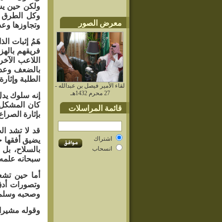
ولكن حين يش
وكل الطرق قا
معرض الصور
وتجاوزها وعدم
هَمُ إثبات ا
فريقهم بالهز
اللاعب الآخر
بالضعف وعدم
الطلبة وإثار
لقاء الأمير فيصل بن عبدالله -
27 محرم 1432هـ
إنه سلوك يد
كان المشكل م
قائمة المراسلات
بإثارة الصرا
قد لا تشد ال
اشتراك
يضيق أفقها ج
انسحاب
بالسلاح، بل 
سبحانه علمه.
أما حين تشع
وتصورات أدق،
وصحبه وسلم ق
وقوله مشيرا 