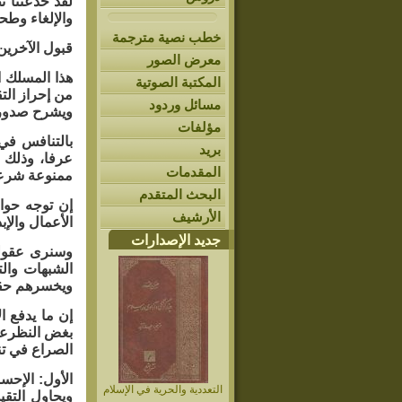
لقد خدعتنا ن
والإلغاء وطحن
خطب نصية مترجمة
قبول الآخرين
معرض الصور
هذا المسلك ا
المكتبة الصوتية
من إحراز الت
مسائل وردود
ويشرح صدورنا
مؤلفات
بالتنافس في 
بريد
عرفا، وذلك س
المقدمات
ممنوعة شرعا،
البحث المتقدم
إن توجه حواس
الأرشيف
الأعمال والإ
جديد الإصدارات
وسنرى عقولن
الشبهات وال
ويخسرهم حق
إن ما يدفع ا
بغض النظرعن 
الصراع في تن
الأول: الإحس
التعددية والحرية في الإسلام
ويحاول التقي